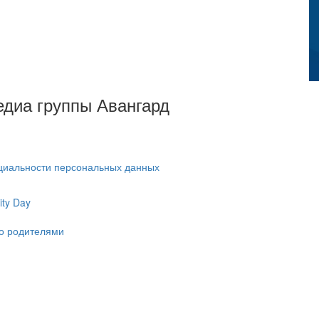
Медиа группы Авангард
циальности персональных данных
ty Day
ко родителями