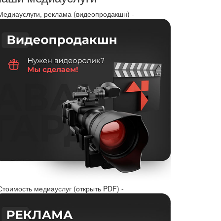
 Медиауслуги, реклама (видеопродакшн) -
Стоимость медиауслуг (открыть PDF) -