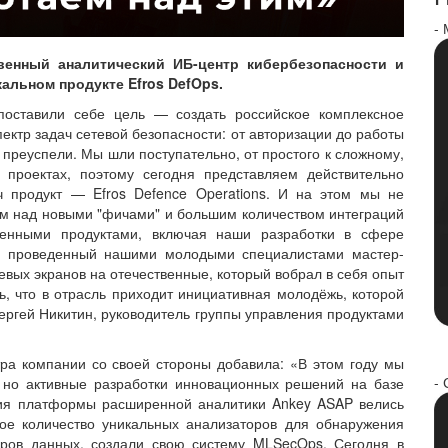
-
енный аналитический ИБ-центр кибербезопасности и
альном продукте Efros DefOps.
поставили себе цель — создать российское комплексное
пектр задач сетевой безопасности: от авторизации до работы
м преуспели. Мы шли поступательно, от простого к сложному,
проектах, поэтому сегодня представляем действительно
ч продукт — Efros Defence Operations. И на этом мы не
ем над новыми "фичами" и большим количеством интеграций
венными продуктами, включая наши разработки в сфере
ить проведенный нашими молодыми специалистами мастер-
евых экранов на отечественные, который вобрал в себя опыт
ть, что в отрасль приходит инициативная молодёжь, которой
ергей Никитин, руководитель группы управления продуктами
тра компании со своей стороны добавила: «В этом году мы
- 
, но активные разработки инновационных решений на базе
ания платформы расширенной аналитики Ankey ASAP велись
ое количество уникальных анализаторов для обнаружения
ров данных, создали свою систему MLSecOps. Сегодня в