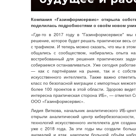
Компания «Газинформсервис» открыла собств
поделилась подробностями о своём новом уник
«Где-то в 2017 году в "Газинформсервисе" мы 
решение, которое будет решать практически весь с
с трафиком. И теперь можно сказать, что мы в это
общались с сообществом, набирались опыта на 
востребованный для решения практических зада
собираемся останавливаться. Уже сегодня работа
— как с партнёрами на рынке, так и с собст
искусственного интеллекта. Также важно отмет
класс по безопасной миграции с импортных межсет
более 100 проектов в этой области. Здорово виде
интересна практическая сторона ИБ», — отметил С
ООО «Газинформсервис».
Лидия Виткова, начальник аналитического ИБ-цен
открыли аналитический центр кибербезопасности
технологий искусственного интеллекта для созд
уже с 2018 года. За эти годы мы создали больш
аномалий и атак, накопили большой объём набо