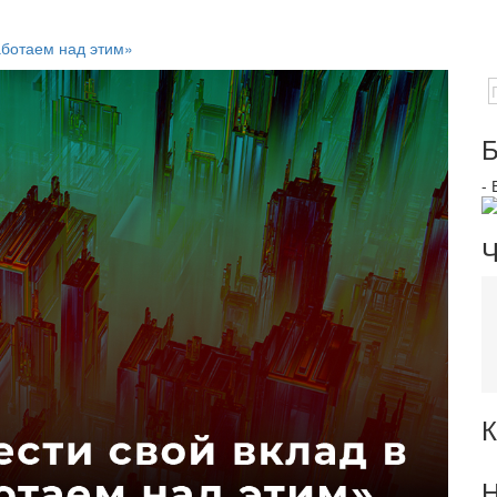
аботаем над этим»
Б
-
Ч
К
Н