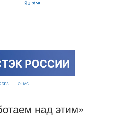
K-БЕЗ
О НАС
ботаем над этим»