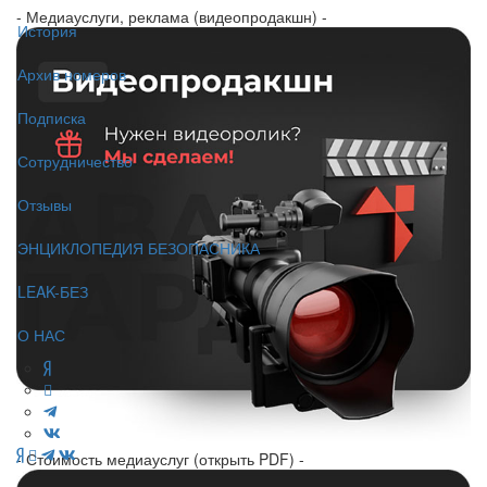
- Медиауслуги, реклама (видеопродакшн) -
История
Архив номеров
Подписка
Сотрудничество
Отзывы
ЭНЦИКЛОПЕДИЯ БЕЗОПАСНИКА
LEAK-БЕЗ
О НАС
- Стоимость медиауслуг (открыть PDF) -