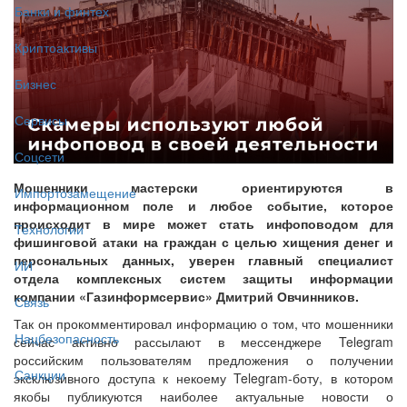
Банки и финтех
Криптоактивы
Бизнес
Сервисы
Соцсети
Мошенники мастерски ориентируются в
Импортозамещение
информационном поле и любое событие, которое
происходит в мире может стать инфоповодом для
Технологии
фишинговой атаки на граждан с целью хищения денег и
персональных данных, уверен главный специалист
ИИ
отдела комплексных систем защиты информации
компании «Газинформсервис» Дмитрий Овчинников.
Связь
Так он прокомментировал информацию о том, что мошенники
Нацбезопасность
сейчас активно рассылают в мессенджере Telegram
российским пользователям предложения о получении
Санкции
эксклюзивного доступа к некоему Telegram-боту, в котором
якобы публикуются наиболее актуальные новости о