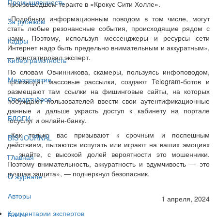
Промышленность
произошедшем теракте в «Крокус Сити Холле».
«Подобным информационным поводом в том числе, могут
За рубежом
стать любые резонансные события, происходящие рядом с
нами. Поэтому, используя мессенджеры и ресурсы сети
Кадры
Интернет надо быть предельно внимательным и аккуратным»,
— констатировал эксперт.
Киберграмотность
По словам Овчинникова, скамеры, пользуясь инфоповодом,
Мероприятия
производят массовые рассылки, создают Telegram-ботов и
размещают там ссылки на фишинговые сайты, на которых
От партнёров
побуждают пользователей ввести свои аутентификационные
данные и дальше украсть доступ к кабинету на портале
БЛОГИ
госуслуг и онлайн-банку.
«Как только вас призывают к срочным и поспешным
BIS JOURNAL
действиям, пытаются испугать или играют на ваших эмоциях
— знайте, с высокой долей вероятности это мошенники.
Главная
Поэтому внимательность, аккуратность и вдумчивость — это
лучшая защита», — подчеркнул безопасник.
О журнале
Авторы
1 апреля, 2024
Комментарии экспертов
Блоги