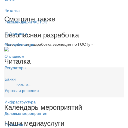
Читалка
Смотрите также
Рекомендации ФСТЭК
Безопасная разработка
Публикации
- Безопасная разработка эволюция по ГОСТу -
Все публикации
О главном
Читалка
Регуляторы
Банки
Больше...
Угрозы и решения
Инфраструктура
Календарь мероприятий
Деловые мероприятия
Наши медиауслуги
Субъекты