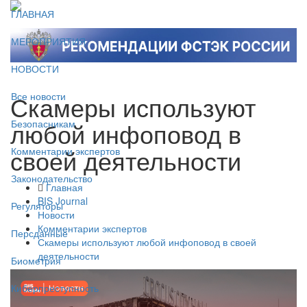
ГЛАВНАЯ
МЕРОПРИЯТИЯ
НОВОСТИ
Скамеры используют
Все новости
любой инфоповод в
Безопасникам
своей деятельности
Комментарии экспертов
Законодательство
Главная
BIS Journal
Регуляторы
Новости
Комментарии экспертов
Персданные
Скамеры используют любой инфоповод в своей
деятельности
Биометрия
Киберпреступность