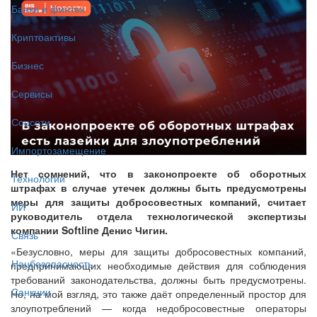
Банки и финтех
Криптоактивы
Бизнес
Сервисы
Соцсети
Импортозамещение
Нет сомнений, что в законопроекте об оборотных
Технологии
штрафах в случае утечек должны быть предусмотрены
меры для защиты добросовестных компаний, считает
ИИ
руководитель отдела технологической экспертизы
компании Softline Денис Чигин.
Связь
«Безусловно, меры для защиты добросовестных компаний,
Нацбезопасность
предпринимающих необходимые действия для соблюдения
требований законодательства, должны быть предусмотрены.
Санкции
Но, на мой взгляд, это также даёт определенный простор для
злоупотреблений — когда недобросовестные операторы