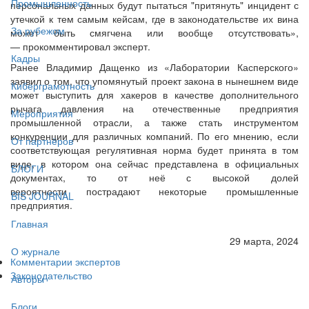
Промышленность
персональных данных будут пытаться "притянуть" инцидент с
утечкой к тем самым кейсам, где в законодательстве их вина
За рубежом
может быть смягчена или вообще отсутствовать»,
— прокомментировал эксперт.
Кадры
Ранее Владимир Дащенко из «Лаборатории Касперского»
заявил о том, что упомянутый проект закона в нынешнем виде
Киберграмотность
может выступить для хакеров в качестве дополнительного
рычага давления на отечественные предприятия
Мероприятия
промышленной отрасли, а также стать инструментом
конкуренции для различных компаний. По его мнению, если
От партнёров
соответствующая регулятивная норма будет принята в том
виде, в котором она сейчас представлена в официальных
БЛОГИ
документах, то от неё с высокой долей
вероятности пострадают некоторые промышленные
BIS JOURNAL
предприятия.
Главная
29 марта, 2024
О журнале
Комментарии экспертов
Законодательство
Авторы
Блоги