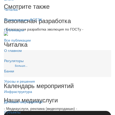
Смотрите также
Читалка
Безопасная разработка
Рекомендации ФСТЭК
- Безопасная разработка эволюция по ГОСТу -
Публикации
Все публикации
Читалка
О главном
Регуляторы
Больше...
Банки
Угрозы и решения
Календарь мероприятий
Инфраструктура
Наши медиауслуги
Деловые мероприятия
- Медиауслуги, реклама (видеопродакшн) -
Субъекты