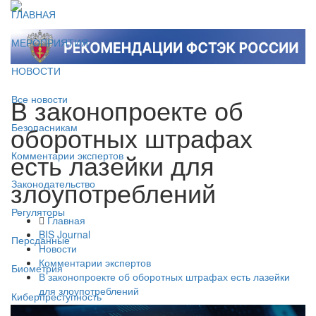
ГЛАВНАЯ
МЕРОПРИЯТИЯ
НОВОСТИ
В законопроекте об
Все новости
оборотных штрафах
Безопасникам
есть лазейки для
Комментарии экспертов
злоупотреблений
Законодательство
Регуляторы
Главная
BIS Journal
Персданные
Новости
Комментарии экспертов
Биометрия
В законопроекте об оборотных штрафах есть лазейки
для злоупотреблений
Киберпреступность