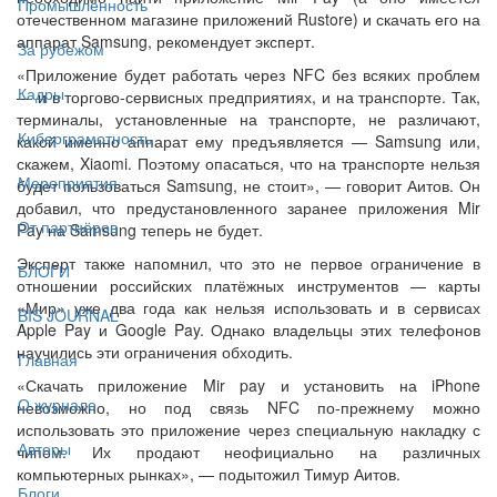
Промышленность
отечественном магазине приложений Rustore) и скачать его на
аппарат Samsung, рекомендует эксперт.
За рубежом
«Приложение будет работать через NFC без всяких проблем
Кадры
— и в торгово-сервисных предприятиях, и на транспорте. Так,
терминалы, установленные на транспорте, не различают,
Киберграмотность
какой именно аппарат ему предъявляется — Samsung или,
скажем, Xiaomi. Поэтому опасаться, что на транспорте нельзя
Мероприятия
будет пользоваться Samsung, не стоит», — говорит Аитов. Он
добавил, что предустановленного заранее приложения Mir
От партнёров
Pay на Samsung теперь не будет.
Эксперт также напомнил, что это не первое ограничение в
БЛОГИ
отношении российских платёжных инструментов — карты
«Мир» уже два года как нельзя использовать и в сервисах
BIS JOURNAL
Apple Pay и Google Pay. Однако владельцы этих телефонов
научились эти ограничения обходить.
Главная
«Скачать приложение Mir pay и установить на iPhone
О журнале
невозможно, но под связь NFC по-прежнему можно
использовать это приложение через специальную накладку с
Авторы
чипом. Их продают неофициально на различных
компьютерных рынках», — подытожил Тимур Аитов.
Блоги