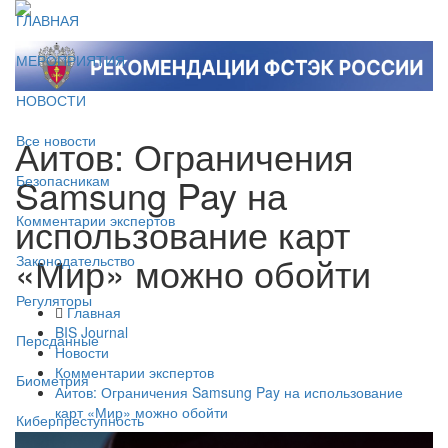
ГЛАВНАЯ
МЕРОПРИЯТИЯ
НОВОСТИ
Аитов: Ограничения
Все новости
Samsung Pay на
Безопасникам
использование карт
Комментарии экспертов
«Мир» можно обойти
Законодательство
Регуляторы
Главная
BIS Journal
Персданные
Новости
Комментарии экспертов
Биометрия
Аитов: Ограничения Samsung Pay на использование
карт «Мир» можно обойти
Киберпреступность