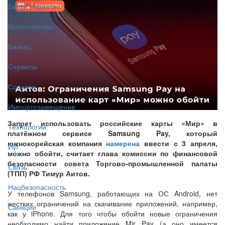
Банки и финтех
Криптоактивы
Бизнес
Сервисы
Соцсети
Импортозамещение
Запрет использовать российские карты «Мир» в
Технологии
платёжном сервисе Samsung Pay, который
южнокорейская компания
намерена
ввести с 3 апреля,
ИИ
можно обойти, считает глава комиссии по финансовой
безопасности совета Торгово-промышленной палаты
Связь
(ТПП) РФ Тимур Аитов.
Нацбезопасность
У телефонов Samsung, работающих на ОС Android, нет
жестких ограничений на скачивание приложений, например,
Санкции
как у iPhone. Для того чтобы обойти новые ограничения
необходимо найти приложение Mir Pay (а оно имеется