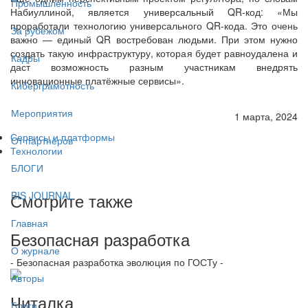
Промышленность
Набиуллиной, является универсальный QR-код: «Мы
проработали технологию универсального QR-кода. Это очень
За рубежом
важно — единый QR востребован людьми. При этом нужно
создать такую инфраструктуру, которая будет равноудалена и
Кадры
даст возможность разным участникам внедрять
инновационные платёжные сервисы».
Киберграмотность
Мероприятия
1 марта, 2024
Сервисы и платформы
От партнёров
Технологии
БЛОГИ
Смотрите также
BIS JOURNAL
Главная
Безопасная разработка
О журнале
- Безопасная разработка эволюция по ГОСТу -
Авторы
Читалка
Блоги