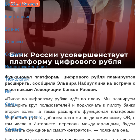
Банки и финтех
Криптоактивы
Бизнес
Сервисы
Соцсети
Импортозамещение
Функционал платформы цифрового рубля планируется
Технологии
расширить, сообщила Эльвира Набиуллина на встрече с
участниками Ассоциации банков России.
ИИ
«Пилот по цифровому рублю идёт по плану. Мы планируем
Связь
расширить круг пользователей и подключать к пилоту банки
второй волны, а также расширить функционал платформы
Нацбезопасность
цифрового рубля: добавим платежи по динамическому QR, в
том числе в Интернете, переводы между юрлицами, будем
Санкции
развивать функционал смарт-контрактов», — пояснила она.
Ещё одним перспективным проектом регулятора, по словам