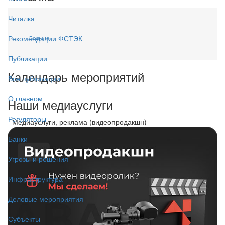
Читалка
Рекомендации ФСТЭК
Больше...
Публикации
Календарь мероприятий
Все публикации
О главном
Наши медиауслуги
Регуляторы
- Медиауслуги, реклама (видеопродакшн) -
Банки
Угрозы и решения
Инфраструктура
Деловые мероприятия
Субъекты