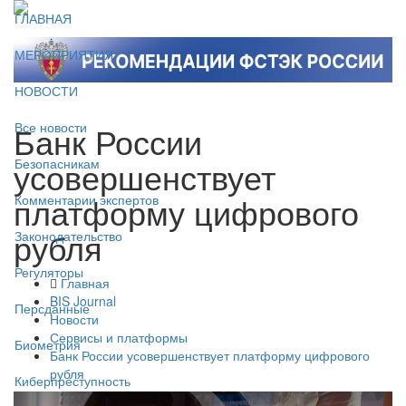
ГЛАВНАЯ
МЕРОПРИЯТИЯ
НОВОСТИ
Банк России
Все новости
усовершенствует
Безопасникам
платформу цифрового
Комментарии экспертов
рубля
Законодательство
Регуляторы
Главная
BIS Journal
Персданные
Новости
Сервисы и платформы
Биометрия
Банк России усовершенствует платформу цифрового
рубля
Киберпреступность