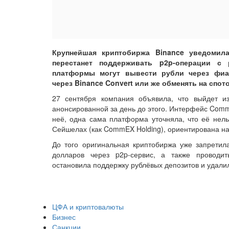
Крупнейшая криптобиржа Binance уведомила
перестанет поддерживать p2p-операции с
платформы могут вывести рубли через фиа
через Binance Convert или же обменять на спот
27 сентября компания объявила, что выйдет 
анонсированной за день до этого. Интерфейс Comm
неё, одна сама платформа уточняла, что её нельз
Сейшелах (как CommEX Holding), ориентирована на 
До того оригинальная криптобиржа уже запретил
долларов через p2p-сервис, а также провод
остановила поддержку рублёвых депозитов и удалил
ЦФА и криптовалюты
Бизнес
Санкции