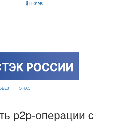
K-БЕЗ
О НАС
ть p2p-операции с