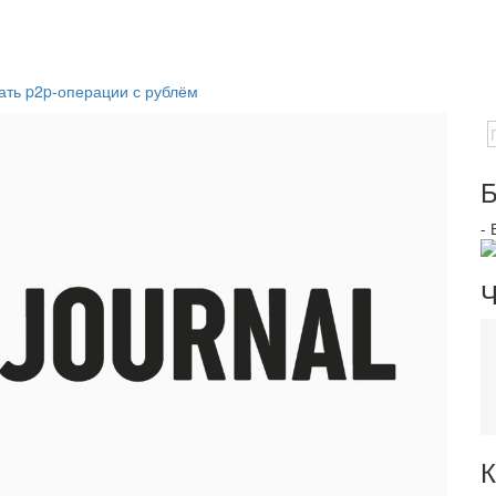
ать p2p-операции с рублём
Б
-
Ч
К