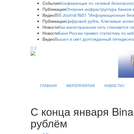
События
Конференция по сетевой безопаснос
Публикации
Опорная инфраструктура банков в
Видео
BIS Journal №51 "Информационная без
Публикации
Цифровой рубль. Ключевые аспек
Новости
Как магистральная сеть становится с
Новости
Банк России привёл статистику по ки
Видео
Вышел в свет долгожданный пятидесяты
ГЛАВНАЯ
МЕРОПРИЯТИЯ
НОВОСТИ
С конца января Bin
рублём