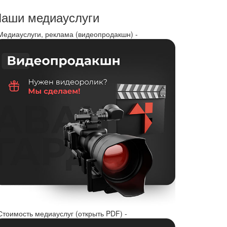
аши медиауслуги
 Медиауслуги, реклама (видеопродакшн) -
Стоимость медиауслуг (открыть PDF) -