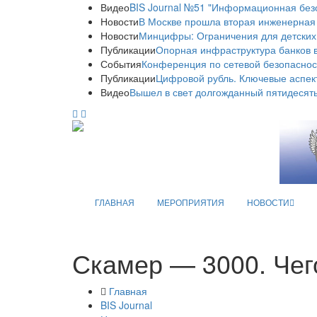
Видео
BIS Journal №51 "Информационная без
Новости
В Москве прошла вторая инженерная
Новости
Минцифры: Ограничения для детских
Публикации
Опорная инфраструктура банков в
События
Конференция по сетевой безопаснос
Публикации
Цифровой рубль. Ключевые аспек
Видео
Вышел в свет долгожданный пятидесяты
ГЛАВНАЯ
МЕРОПРИЯТИЯ
НОВОСТИ
Скамер — 3000. Чег
Главная
BIS Journal