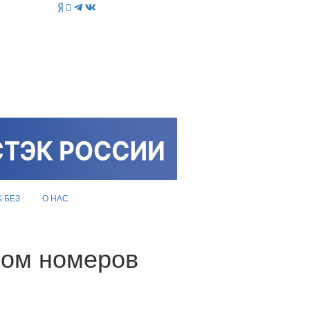
K-БЕЗ
О НАС
ром номеров