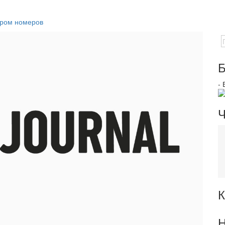
ором номеров
Б
-
Ч
К
Н