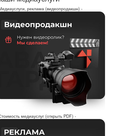
 Медиауслуги, реклама (видеопродакшн) -
Стоимость медиауслуг (открыть PDF) -