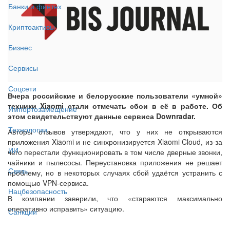
Банки и финтех
Криптоактивы
Бизнес
Сервисы
Соцсети
Вчера российские и белорусские пользователи «умной»
техники Xiaomi стали отмечать сбои в её в работе. Об
Импортозамещение
этом свидетельствуют данные сервиса Downradar.
Технологии
Авторы отзывов утверждают, что у них не открываются
приложения Xiaomi и не синхронизируется Xiaomi Cloud, из-за
ИИ
чего перестали функционировать в том числе дверные звонки,
чайники и пылесосы. Переустановка приложения не решает
Связь
проблему, но в некоторых случаях сбой удаётся устранить с
помощью VPN-сервиса.
Нацбезопасность
В компании заверили, что «стараются максимально
оперативно исправить» ситуацию.
Санкции