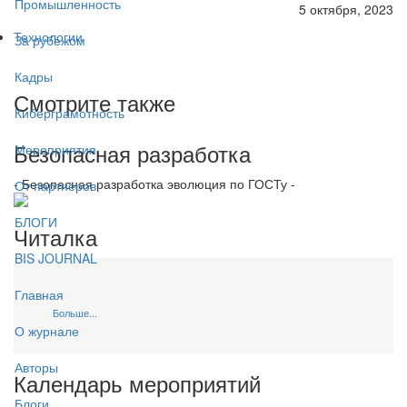
Промышленность
5 октября, 2023
Технологии
За рубежом
Кадры
Смотрите также
Киберграмотность
Безопасная разработка
Мероприятия
- Безопасная разработка эволюция по ГОСТу -
От партнёров
БЛОГИ
Читалка
BIS JOURNAL
Главная
Больше...
О журнале
Авторы
Календарь мероприятий
Блоги