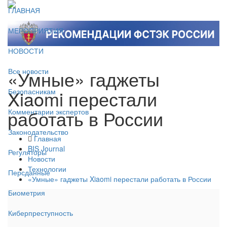
ГЛАВНАЯ
МЕРОПРИЯТИЯ
НОВОСТИ
«Умные» гаджеты
Все новости
Xiaomi перестали
Безопасникам
работать в России
Комментарии экспертов
Законодательство
Главная
BIS Journal
Регуляторы
Новости
Технологии
Персданные
«Умные» гаджеты Xiaomi перестали работать в России
Биометрия
Киберпреступность