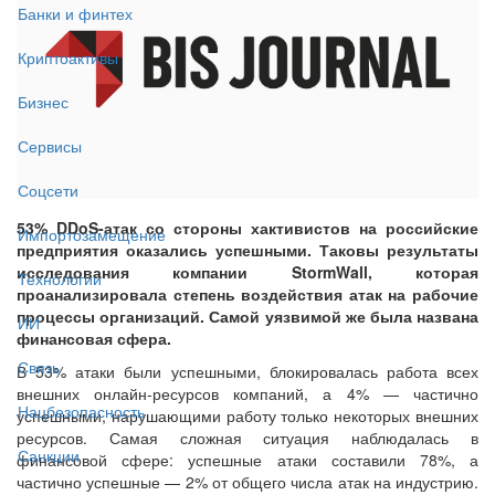
Банки и финтех
Криптоактивы
Бизнес
Сервисы
Соцсети
53% DDoS-атак со стороны хактивистов на российские
Импортозамещение
предприятия оказались успешными. Таковы результаты
исследования компании StormWall, которая
Технологии
проанализировала степень воздействия атак на рабочие
процессы организаций. Самой уязвимой же была названа
ИИ
финансовая сфера.
Связь
В 53% атаки были успешными, блокировалась работа всех
внешних онлайн-ресурсов компаний, а 4% — частично
Нацбезопасность
успешными, нарушающими работу только некоторых внешних
ресурсов. Самая сложная ситуация наблюдалась в
Санкции
финансовой сфере: успешные атаки составили 78%, а
частично успешные — 2% от общего числа атак на индустрию.