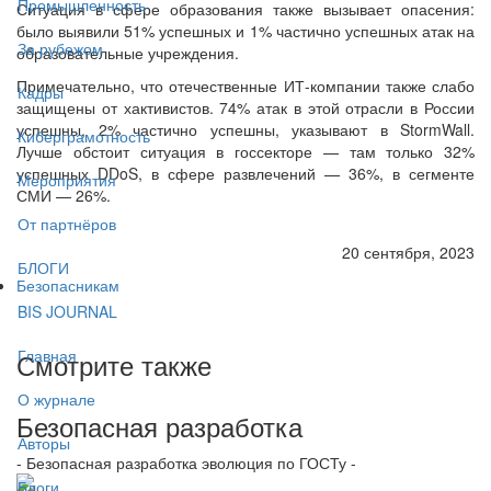
Промышленность
Ситуация в сфере образования также вызывает опасения:
было выявили 51% успешных и 1% частично успешных атак на
За рубежом
образовательные учреждения.
Примечательно, что отечественные ИТ-компании также слабо
Кадры
защищены от хактивистов. 74% атак в этой отрасли в России
успешны, 2% частично успешны, указывают в StormWall.
Киберграмотность
Лучше обстоит ситуация в госсекторе — там только 32%
успешных DDoS, в сфере развлечений — 36%, в сегменте
Мероприятия
СМИ — 26%.
От партнёров
20 сентября, 2023
БЛОГИ
Безопасникам
BIS JOURNAL
Главная
Смотрите также
О журнале
Безопасная разработка
Авторы
- Безопасная разработка эволюция по ГОСТу -
Блоги