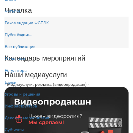
Читалка
Читалка
Рекомендации ФСТЭК
Публикации
Больше...
Все публикации
Календарь мероприятий
О главном
Регуляторы
Наши медиауслуги
Банки
- Медиауслуги, реклама (видеопродакшн) -
Угрозы и решения
Инфраструктура
Деловые мероприятия
Субъекты