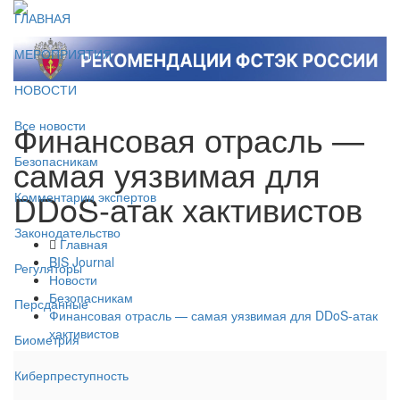
ГЛАВНАЯ
МЕРОПРИЯТИЯ
НОВОСТИ
Финансовая отрасль —
Все новости
самая уязвимая для
Безопасникам
DDoS-атак хактивистов
Комментарии экспертов
Законодательство
Главная
BIS Journal
Регуляторы
Новости
Безопасникам
Персданные
Финансовая отрасль — самая уязвимая для DDoS-атак
хактивистов
Биометрия
Киберпреступность