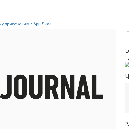
му приложению в App Store
Б
-
Ч
К