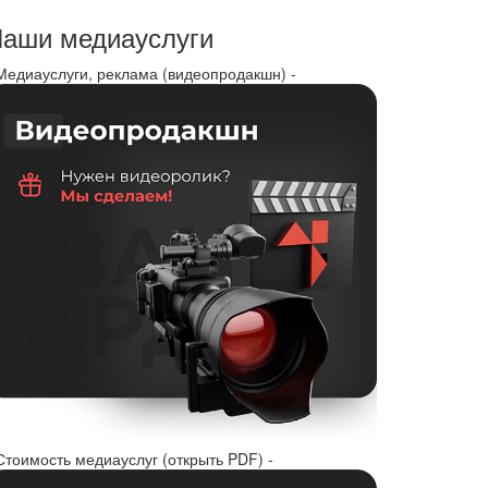
аши медиауслуги
 Медиауслуги, реклама (видеопродакшн) -
Стоимость медиауслуг (открыть PDF) -