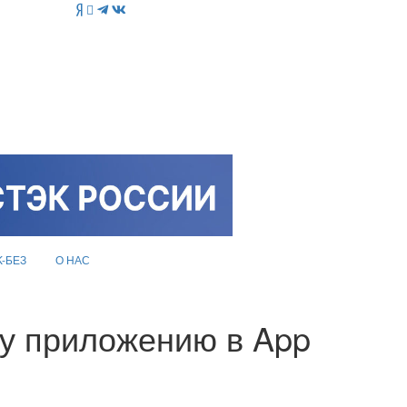
K-БЕЗ
О НАС
му приложению в App