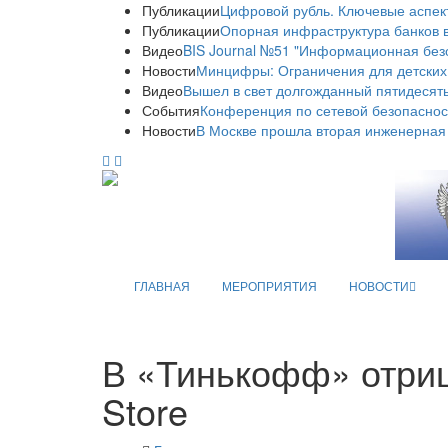
Публикации
Цифровой рубль. Ключевые аспек
Публикации
Опорная инфраструктура банков в
Видео
BIS Journal №51 "Информационная без
Новости
Минцифры: Ограничения для детских
Видео
Вышел в свет долгожданный пятидесяты
События
Конференция по сетевой безопаснос
Новости
В Москве прошла вторая инженерная
ГЛАВНАЯ
МЕРОПРИЯТИЯ
НОВОСТИ
В «Тинькофф» отриц
Store