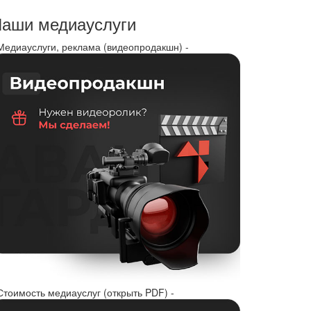
аши медиауслуги
 Медиауслуги, реклама (видеопродакшн) -
Стоимость медиауслуг (открыть PDF) -