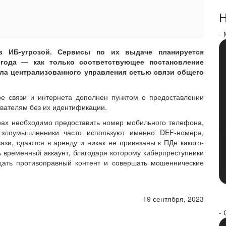
Н
-
в ИБ-угрозой. Сервисы по их выдаче планируется
года — как только соответствующее постановление
ила централизованного управления сетью связи общего
ре связи и интернета дополнен пунктом о предоставлении
вателям без их идентификации.
рах необходимо предоставить номер мобильного телефона,
 злоумышленники часто используют именно DEF-номера,
зи, сдаются в аренду и никак не привязаны к ПДн какого-
ь временный аккаунт, благодаря которому киберпреступники
щать противоправный контент и совершать мошеннические
19 сентября, 2023
- 