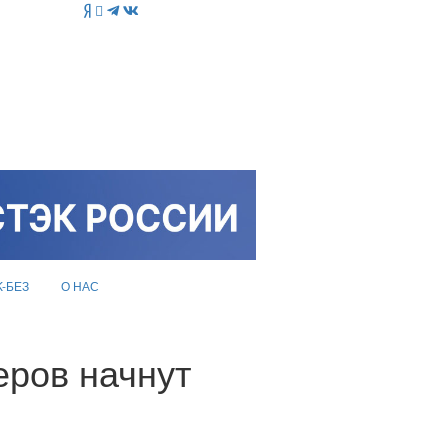
K-БЕЗ
О НАС
ров начнут