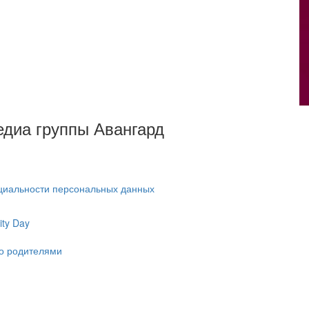
Медиа группы Авангард
циальности персональных данных
ty Day
ко родителями