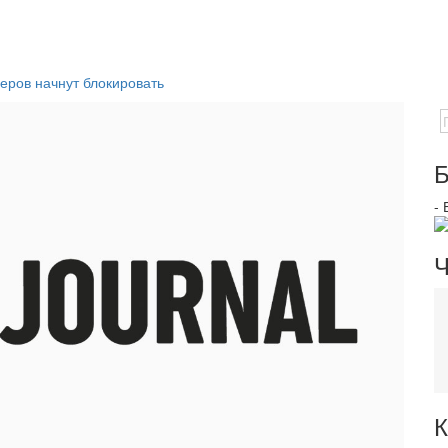
ров начнут блокировать
Б
-
Ч
К