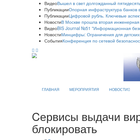
Видео
Вышел в свет долгожданный пятидесяты
Публикации
Опорная инфраструктура банков в
Публикации
Цифровой рубль. Ключевые аспек
Новости
В Москве прошла вторая инженерная
Видео
BIS Journal №51 "Информационная без
Новости
Минцифры: Ограничения для детских
События
Конференция по сетевой безопаснос
ГЛАВНАЯ
МЕРОПРИЯТИЯ
НОВОСТИ
Cервисы выдачи ви
блокировать