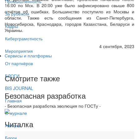
Промышленность
16:00 по Мск. В 20:00 уже было зафиксировано свыше 800
отчётов об ошибках. Большинство поступило из Москвы и
За рубежом
области. Также есть сообщения из Санкт-Петербурга,
Новосибирска, Краснодара, городов Казахстана, Беларуси и
Кадры
Украины.
Киберграмотность
4 сентября, 2023
Мероприятия
Сервисы и платформы
От партнёров
Смотрите также
БЛОГИ
BIS JOURNAL
Безопасная разработка
Главная
- Безопасная разработка эволюция по ГОСТу -
О журнале
Читалка
Авторы
Блоги