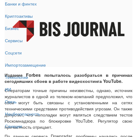
Банки и финтех
Криптоактивы
Бизнес
Сервисы
Соцсети
Импортозамещение
Издание Forbes попыталось разобраться в причинах
Технологии
сегодняшних сбоев в работе видеохостинга YouTube.
ИИ
Операторам точные причины неизвестны, однако, источник
журналистов в одной из телеком-компаний предположил, что
Связь
сбои могут быть связаны с установленными на сетях
техническими средствами противодействия угрозам. Он также
Нацбезопасность
допустил, что неполадки могут являться следствием тестов
Роскомнадзора по блокировке YouTube. Регулятор свою
Санкции
причастность отрицает.
По данным сервиса Downradar, проблемы начались после