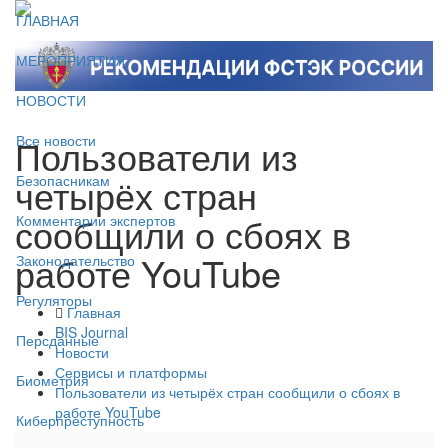
ГЛАВНАЯ
МЕРОПРИЯТИЯ
НОВОСТИ
Пользователи из
Все новости
четырёх стран
Безопасникам
сообщили о сбоях в
Комментарии экспертов
работе YouTube
Законодательство
Регуляторы
Главная
BIS Journal
Персданные
Новости
Сервисы и платформы
Биометрия
Пользователи из четырёх стран сообщили о сбоях в
работе YouTube
Киберпреступность