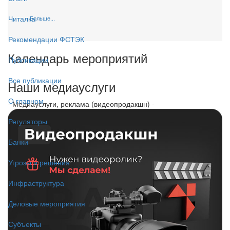
Читалка
Больше...
Рекомендации ФСТЭК
Календарь мероприятий
Публикации
Все публикации
Наши медиауслуги
О главном
- Медиауслуги, реклама (видеопродакшн) -
Регуляторы
Банки
Угрозы и решения
Инфраструктура
Деловые мероприятия
Субъекты