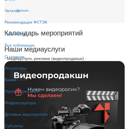
Читалка
Больше...
Рекомендации ФСТЭК
Календарь мероприятий
Публикации
Все публикации
Наши медиауслуги
О главном
- Медиауслуги, реклама (видеопродакшн) -
Регуляторы
Банки
Угрозы и решения
Инфраструктура
Деловые мероприятия
Субъекты