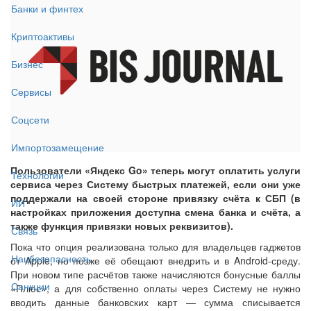
Банки и финтех
Криптоактивы
Бизнес
Сервисы
Соцсети
Импортозамещение
Пользователи «Яндекс Go» теперь могут оплатить услуги
Технологии
сервиса через Систему быстрых платежей, если они уже
поддержали на своей стороне привязку счёта к СБП (в
ИИ
настройках приложения доступна смена банка и счёта, а
также функция привязки новых реквизитов).
Связь
Пока что опция реализована только для владельцев гаджетов
Нацбезопасность
от Apple, но позже её обещают внедрить и в Android-среду.
При новом типе расчётов также начисляются бонусные баллы
Санкции
«Плюс», а для собственно оплаты через Систему не нужно
вводить данные банковских карт — сумма списывается