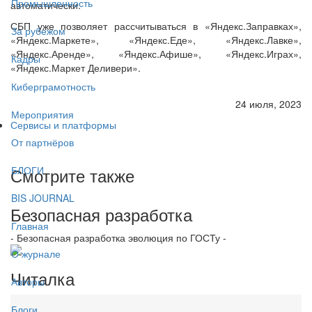
Промышленность
автоматически.
СБП уже позволяет рассчитываться в «Яндекс.Заправках»,
За рубежом
«Яндекс.Маркете», «Яндекс.Еде», «Яндекс.Лавке»,
«Яндекс.Аренде», «Яндекс.Афише», «Яндекс.Играх»,
Кадры
«Яндекс.Маркет Деливери».
Киберграмотность
24 июля, 2023
Мероприятия
Сервисы и платформы
От партнёров
Смотрите также
БЛОГИ
BIS JOURNAL
Безопасная разработка
Главная
- Безопасная разработка эволюция по ГОСТу -
О журнале
Читалка
Авторы
Блоги