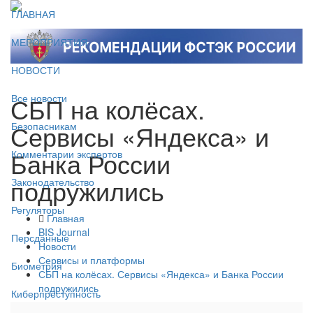
ГЛАВНАЯ
МЕРОПРИЯТИЯ
НОВОСТИ
СБП на колёсах.
Все новости
Сервисы «Яндекса» и
Безопасникам
Банка России
Комментарии экспертов
подружились
Законодательство
Регуляторы
Главная
BIS Journal
Персданные
Новости
Сервисы и платформы
Биометрия
СБП на колёсах. Сервисы «Яндекса» и Банка России
подружились
Киберпреступность