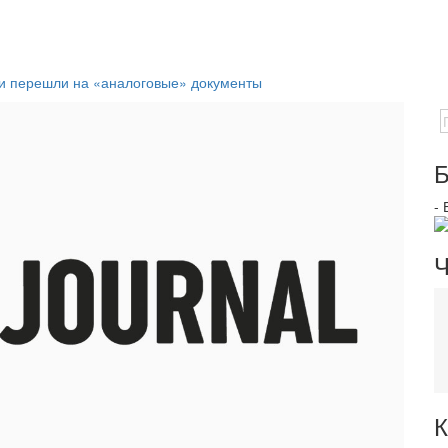
ки перешли на «аналоговые» документы
Б
-
Ч
К