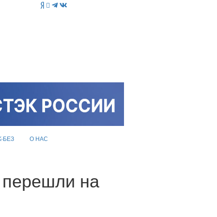
K-БЕЗ
О НАС
 перешли на