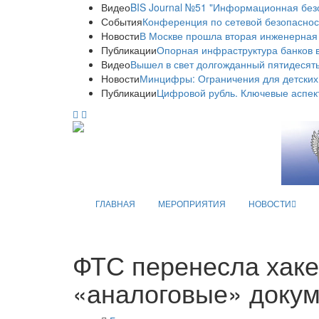
Видео
BIS Journal №51 "Информационная без
События
Конференция по сетевой безопаснос
Новости
В Москве прошла вторая инженерная
Публикации
Опорная инфраструктура банков в
Видео
Вышел в свет долгожданный пятидесяты
Новости
Минцифры: Ограничения для детских
Публикации
Цифровой рубль. Ключевые аспек
ГЛАВНАЯ
МЕРОПРИЯТИЯ
НОВОСТИ
ФТС перенесла хаке
«аналоговые» доку