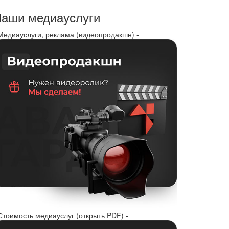
аши медиауслуги
 Медиауслуги, реклама (видеопродакшн) -
Стоимость медиауслуг (открыть PDF) -