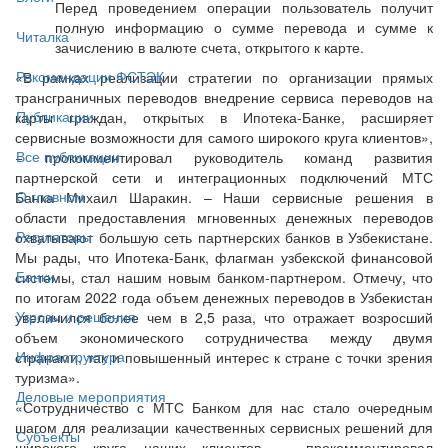
Перед проведением операции пользователь получит
полную информацию о сумме перевода и сумме к
Читалка
зачислению в валюте счета, открытого к карте.
Рекомендации ФСТЭК
«В рамках реализации стратегии по организации прямых
трансграничных переводов внедрение сервиса переводов на
Публикации
карты граждан, открытых в Ипотека-Банке, расширяет
сервисные возможности для самого широкого круга клиентов»,
Все публикации
− прокомментировал руководитель команд развития
партнерской сети и интеграционных подключений МТС
О главном
Банка Михаил Шаракин. – Наши сервисные решения в
области предоставления мгновенных денежных переводов
Регуляторы
охватывают большую сеть партнерских банков в Узбекистане.
Мы рады, что Ипотека-Банк, флагман узбекской финансовой
Банки
системы, стал нашим новым банком-партнером. Отмечу, что
по итогам 2022 года объем денежных переводов в Узбекистан
Угрозы и решения
увеличился более чем в 2,5 раза, что отражает возросший
объем экономического сотрудничества между двумя
Инфраструктура
странами, так и повышенный интерес к стране с точки зрения
туризма».
Деловые мероприятия
«Сотрудничество с МТС Банком для нас стало очередным
шагом для реализации качественных сервисных решений для
Субъекты
широкого круга наших клиентов, − прокомментировал