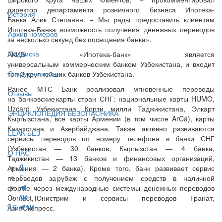
директор департамента розничного бизнеса Ипотека-
История
Банка Алик Степанян. − Мы рады предоставить клиентам
Ипотека-Банка возможность получения денежных переводов
Архив номеров
за несколько секунд без посещения банка».
Подписка
АКИБ «Ипотека-банк» является
универсальным коммерческим банком Узбекистана, и входит
Сотрудничество
топ-3 крупнейших банков Узбекистана.
Ранее МТС Банк реализовал мгновенные переводы
Отзывы
на банковские карты стран СНГ: национальные карты HUMO,
Uzcard Узбекистана, Корти милли Таджикистана, Элкарт
ЭНЦИКЛОПЕДИЯ БЕЗОПАСНИКА
Кыргызстана, все карты Армении (в том числе ArCa), карты
Казахстана и Азербайджана. Также активно развиваются
LEAK-БЕЗ
сервисы переводов по номеру телефона в банки СНГ
(Узбекистан — 30 банков, Кыргызстан — 4 банка,
О НАС
Таджикистан — 13 банков и финансовых организаций,
Армения — 2 банка). Кроме того, банк развивает сервис
переводов за рубеж с получением средств в наличной
форме через международные системы денежных переводов
Contact, Юнистрим и сервисы переводов Гранат,
АзияЭкспресс.