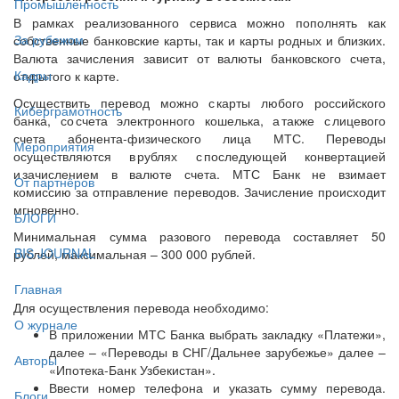
Промышленность
В рамках реализованного сервиса можно пополнять как
За рубежом
собственные банковские карты, так и карты родных и близких.
Валюта зачисления зависит от валюты банковского счета,
Кадры
открытого к карте.
Осуществить перевод можно с карты любого российского
Киберграмотность
банка, со счета электронного кошелька, а также с лицевого
счета абонента-физического лица МТС. Переводы
Мероприятия
осуществляются в рублях с последующей конвертацией
и зачислением в валюте счета. МТС Банк не взимает
От партнёров
комиссию за отправление переводов. Зачисление происходит
мгновенно.
БЛОГИ
Минимальная сумма разового перевода составляет 50
BIS JOURNAL
рублей, максимальная – 300 000 рублей.
Главная
Для осуществления перевода необходимо:
О журнале
В приложении МТС Банка выбрать закладку «Платежи»,
далее – «Переводы в СНГ/Дальнее зарубежье» далее –
Авторы
«Ипотека-Банк Узбекистан».
Ввести номер телефона и указать сумму перевода.
Блоги