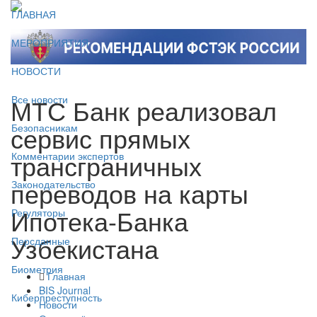
ГЛАВНАЯ
МЕРОПРИЯТИЯ
НОВОСТИ
МТС Банк реализовал
Все новости
сервис прямых
Безопасникам
трансграничных
Комментарии экспертов
переводов на карты
Законодательство
Ипотека-Банка
Регуляторы
Узбекистана
Персданные
Биометрия
Главная
BIS Journal
Киберпреступность
Новости