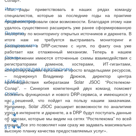
История
«Мы рады приветствовать в наших рядах команду
специалистов, которые за последние годы на практике
Архив номеров
продемонстрировали свои возможности. Благодаря этому нам
удалось существенно расширить уже ранее сформированную
Подписка
экспертизу по мониторингу открытых источников и даркнета. В
итоге нам не требуется выстраивать мониторинг и
Сотрудничество
реагирование в DRP-системе с нуля, по факту она уже
работает как отлаженный механизм. Теперь в нашем
Отзывы
распоряжении имеются отточенные схемы взаимодействия с
регистраторами доменов, хостерами, ИТ-гигантами,
ЭНЦИКЛОПЕДИЯ БЕЗОПАСНИКА
контролирующими органами и просто владельцами ресурсов,
– подчеркнул Владимир Дрюков, директор центра
LEAK-БЕЗ
противодействия кибератакам Solar JSOC “Ростелеком-
Солар”. – Синергия компетенций двух команд поможет
О НАС
обогатить функционал и нового DRP-сервиса, и имеющихся у
нас решений, что пойдет на пользу нашим заказчикам.
Например, Solar JSOC расширит возможности по аналитике
угроз в интернете и даркнете, а в DRP будут поступать данные
об угрозах, которые мы видим на сетях “Ростелекома” по всей
стране. Все это позволяет нам сразу же задавать максимально
высокую планку качества предоставляемых услуг».