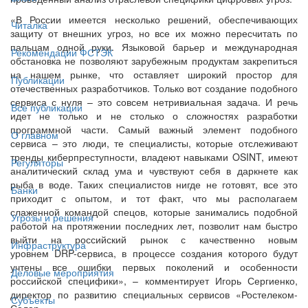
«В России имеется несколько решений, обеспечивающих
Читалка
защиту от внешних угроз, но все их можно пересчитать по
пальцам одной руки. Языковой барьер и международная
Рекомендации ФСТЭК
обстановка не позволяют зарубежным продуктам закрепиться
на нашем рынке, что оставляет широкий простор для
Публикации
отечественных разработчиков. Только вот создание подобного
сервиса с нуля – это совсем нетривиальная задача. И речь
Все публикации
идет не только и не столько о сложностях разработки
программной части. Самый важный элемент подобного
О главном
сервиса – это люди, те специалисты, которые отслеживают
тренды киберпреступности, владеют навыками OSINT, имеют
Регуляторы
аналитический склад ума и чувствуют себя в даркнете как
рыба в воде. Таких специалистов нигде не готовят, все это
Банки
приходит с опытом, и тот факт, что мы располагаем
слаженной командой спецов, которые занимались подобной
Угрозы и решения
работой на протяжении последних лет, позволит нам быстро
выйти на российский рынок с качественно новым
Инфраструктура
уровнем DRP-сервиса, в процессе создания которого будут
учтены все ошибки первых поколений и особенности
Деловые мероприятия
российской специфики», – комментирует Игорь Сергиенко,
директор по развитию специальных сервисов «Ростелеком-
Субъекты
Солар».