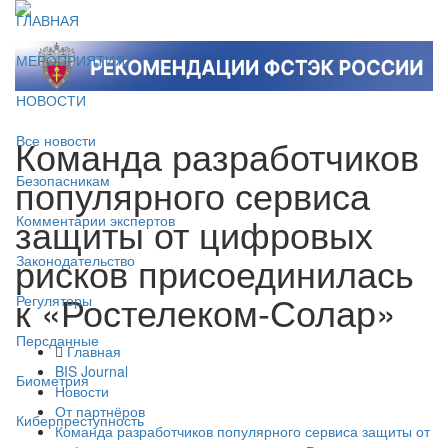
ГЛАВНАЯ
МЕРОПРИЯТИЯ
НОВОСТИ
Команда разработчиков
Все новости
популярного сервиса
Безопасникам
защиты от цифровых
Комментарии экспертов
рисков присоединилась
Законодательство
к «Ростелеком-Солар»
Регуляторы
Персданные
Главная
BIS Journal
Биометрия
Новости
От партнёров
Киберпреступность
Команда разработчиков популярного сервиса защиты от