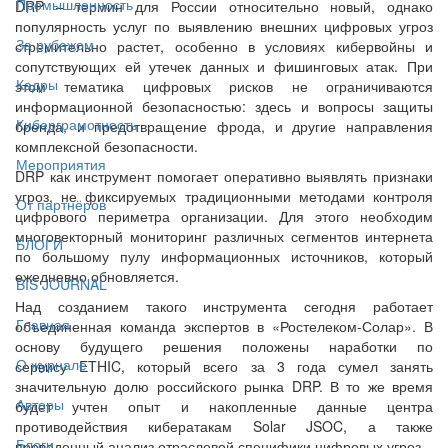
Промышленность
DRP – термин для России относительно новый, однако
популярность услуг по выявлению внешних цифровых угроз
За рубежом
стремительно растет, особенно в условиях кибервойны и
сопутствующих ей утечек данных и фишинговых атак. При
Кадры
этом тематика цифровых рисков не ограничиваются
информационной безопасностью: здесь и вопросы защиты
Киберграмотность
бренда, и предотвращение фрода, и другие направления
комплексной безопасности.
Мероприятия
DRP как инструмент помогает оперативно выявлять признаки
угроз, не фиксируемых традиционными методами контроля
От партнёров
цифрового периметра организации. Для этого необходим
многовекторный мониторинг различных сегментов интернета
БЛОГИ
по большому пулу информационных источников, который
ежедневно обновляется.
BIS JOURNAL
Над созданием такого инструмента сегодня работает
Главная
объединенная команда экспертов в «Ростелеком-Солар». В
основу будущего решения положены наработки по
О журнале
сервису ETHIC, который всего за 3 года сумел занять
значительную долю российского рынка DRP. В то же время
Авторы
будет учтен опыт и накопленные данные центра
противодействия кибератакам Solar JSOC, а также
Блоги
проведенный анализ отраслевой специфики цифровых угроз.