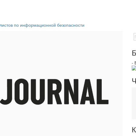
алистов по информационной безопасности
Б
-
Ч
К