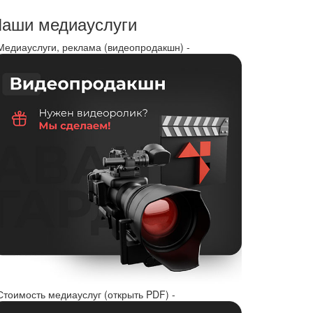
аши медиауслуги
 Медиауслуги, реклама (видеопродакшн) -
Стоимость медиауслуг (открыть PDF) -