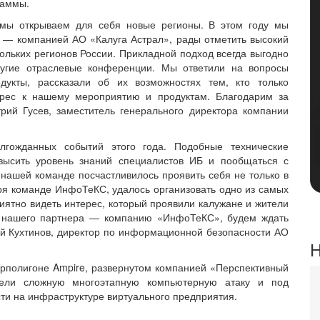
раммы.
 мы открываем для себя новые регионы. В этом году мы
 — компанией АО «Калуга Астрал», рады отметить высокий
кольких регионов России. Прикладной подход всегда выгодно
ругие отраслевые конференции. Мы ответили на вопросы
дукты, рассказали об их возможностях тем, кто только
ерес к нашему мероприятию и продуктам. Благодарим за
ий Гусев, заместитель генерального директора компании
гожданных событий этого года. Подобные технические
высить уровень знаний специалистов ИБ и пообщаться с
 нашей команде посчастливилось проявить себя не только в
даря команде ИнфоТеКС, удалось организовать одно из самых
ятно видеть интерес, который проявили калужане и жители
м нашего партнера — компанию «ИнфоТеКС», будем ждать
й Кухтинов, директор по информационной безопасности АО
Н
рполигоне Ampire, развернутом компанией «Перспективный
дели сложную многоэтапную компьютерную атаку и под
сти на инфраструктуре виртуального предприятия.