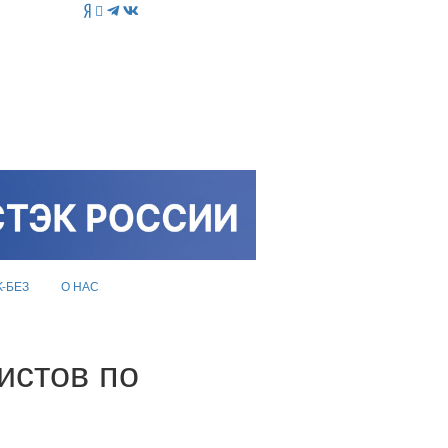
K-БЕЗ
О НАС
истов по