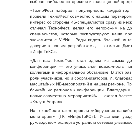
выбрав наиболее интересное из насыщенной прог
«ТехноФест набирает популярность, каждый год
провели ТехноФест совместно с нашим партнером
интерес со стороны ИБ-специалистов сразу из нес
отличал ТехноФест, делая его непохожим на д
специалистов, которые эксплуатируют наши про
знакомится с ViPNet. Рады видеть большой инт
доверие к нашим разработкам», — отметил Дмитр
«ИнфоТеКС».
«Для нас ТехноФест стал одним из самых дол
конференции — это уникальная возможность по
коллегами в неформальной обстановке. В этот раз
роли участников, но и соорганизаторов. И, благо
масштабных ИБ-мероприятий в нашем регионе. При
ближайших регионов к конференции. Благодари
новых совместных мероприятий!» — сказал Алексе
«Калуга Астрал».
На ТехноФесте также прошли киберучения на кибе
мониторинг» (ГК «ИнфоТеКС»). Участники уви
руководством эксперта устранили сетевые уязвимо