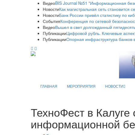
Видео
BIS Journal №51 "Информационная без
Новости
Как магистральная сеть становится с
Новости
Банк России привёл статистику по ки
События
Конференция по сетевой безопаснос
Видео
Вышел в свет долгожданный пятидесяты
Публикации
Цифровой рубль. Ключевые аспек
Публикации
Опорная инфраструктура банков в
ГЛАВНАЯ
МЕРОПРИЯТИЯ
НОВОСТИ
ТехноФест в Калуге
информационной бе