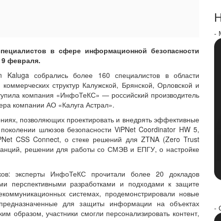
Н
-
специалистов в сфере информационной безопасности
 9 февраля.
on Kaluga собрались более 160 специалистов в области
коммерческих структур Калужской, Брянской, Орловской и
ступила компания «ИнфоТеКС» — российский производитель
ера компании АО «Калуга Астрал».
ниях, позволяющих проектировать и внедрять эффективные
поколении шлюзов безопасности ViPNet Coordinator HW 5,
iPNet CSS Connect, о стеке решений для ZTNA (Zero Trust
станций, решении для работы со СМЭВ и ЕПГУ, о настройке
ков: эксперты ИнфоТеКС прочитали более 20 докладов
ыми перспективными разработками и подходами к защите
коммуникационных системах, продемонстрировали новые
предназначенные для защиты информации на объектах
- 
им образом, участники смогли персонализировать контент,