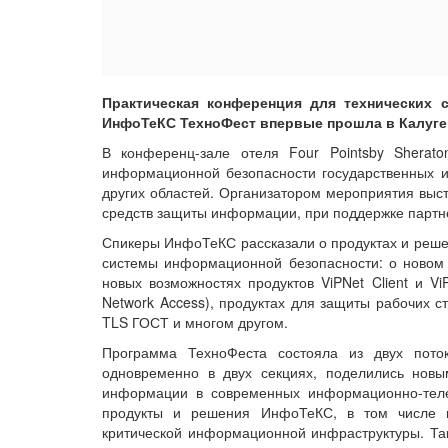
Практическая конференция для технических 
ИнфоТеКС ТехноФест впервые прошла в Калуге
В конференц-зале отеля Four Pointsby Sherat
информационной безопасности государственных и 
других областей. Организатором мероприятия вы
средств защиты информации, при поддержке партн
Спикеры ИнфоТеКС рассказали о продуктах и реше
системы информационной безопасности: о новом 
новых возможностях продуктов ViPNet Client и V
Network Access), продуктах для защиты рабочих 
TLS ГОСТ и многом другом.
Программа ТехноФеста состояла из двух пото
одновременно в двух секциях, поделились нов
информации в современных информационно-теле
продукты и решения ИнфоТеКС, в том числе 
критической информационной инфраструктуры. Так