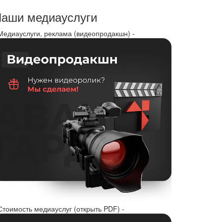
аши медиауслуги
 Медиауслуги, реклама (видеопродакшн) -
Стоимость медиауслуг (открыть PDF) -