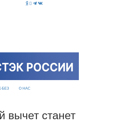
K-БЕЗ
О НАС
й вычет станет