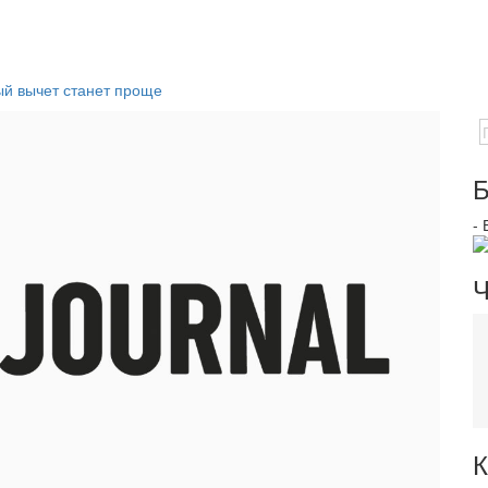
вый вычет станет проще
Б
-
Ч
К