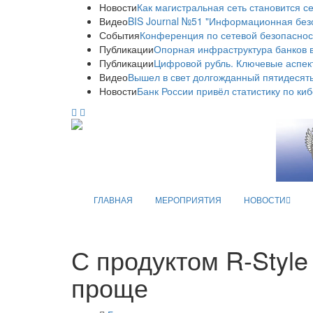
Новости
Как магистральная сеть становится с
Видео
BIS Journal №51 "Информационная без
События
Конференция по сетевой безопаснос
Публикации
Опорная инфраструктура банков в
Публикации
Цифровой рубль. Ключевые аспек
Видео
Вышел в свет долгожданный пятидесяты
Новости
Банк России привёл статистику по ки
ГЛАВНАЯ
МЕРОПРИЯТИЯ
НОВОСТИ
С продуктом R-Style
проще