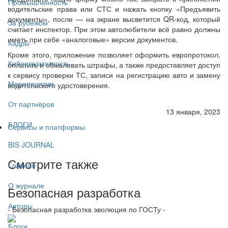
Промышленность
водительские права или СТС и нажать кнопку «Предъявить
документы», после — на экране высветится QR-код, который
За рубежом
считает инспектор. При этом автолюбители всё равно должны
иметь при себе «аналоговые» версии документов.
Кадры
Кроме этого, приложение позволяет оформить европротокол,
Киберграмотность
оплатить и обжаловать штрафы, а также предоставляет доступ
к сервису проверки ТС, записи на регистрацию авто и замену
Мероприятия
водительского удостоверения.
От партнёров
13 января, 2023
БЛОГИ
Сервисы и платформы
BIS JOURNAL
Смотрите также
Главная
О журнале
Безопасная разработка
Авторы
- Безопасная разработка эволюция по ГОСТу -
Блоги