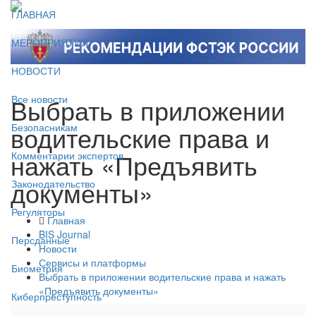
ГЛАВНАЯ
МЕРОПРИЯТИЯ
НОВОСТИ
Выбрать в приложении
Все новости
водительские права и
Безопасникам
нажать «Предъявить
Комментарии экспертов
документы»
Законодательство
Регуляторы
Главная
BIS Journal
Персданные
Новости
Сервисы и платформы
Биометрия
Выбрать в приложении водительские права и нажать
«Предъявить документы»
Киберпреступность