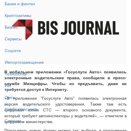
Банки и финтех
Криптоактивы
Бизнес
Сервисы
Соцсети
Импортозамещение
В мобильном приложении «Госуслуги Авто» появились
Технологии
электронные водительские права, сообщили в пресс-
службе Минцифры. Чтобы их предъявить, даже не
ИИ
требуется доступ к Интернету.
Связь
«В приложении "Госуслуги Авто" появилась электронная
версия водительского удостоверения. Также там есть
Нацбезопасность
цифровая копия СТС — второго основного документа,
который требуют автоинспекторы у водителей», — отметили в
Санкции
цифровом министерстве.
Предъявить новую форму можно так: выбрать в приложении