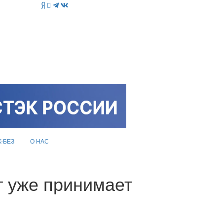
K-БЕЗ
О НАС
т уже принимает