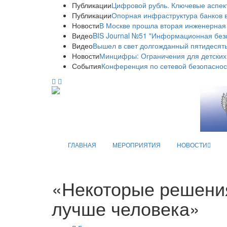
Публикации
Цифровой рубль. Ключевые аспек
Публикации
Опорная инфраструктура банков в
Новости
В Москве прошла вторая инженерная
Видео
BIS Journal №51 "Информационная без
Видео
Вышел в свет долгожданный пятидесяты
Новости
Минцифры: Ограничения для детских
События
Конференция по сетевой безопаснос
ГЛАВНАЯ
МЕРОПРИЯТИЯ
НОВОСТИ
«Некоторые решения
лучше человека»