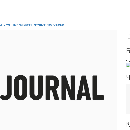
т уже принимает лучше человека»
Б
-
Ч
К