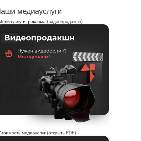
аши медиауслуги
 Медиауслуги, реклама (видеопродакшн) -
Стоимость медиауслуг (открыть PDF) -