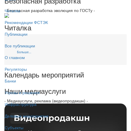
Безопасная разработка
- Безопасная разработка эволюция по ГОСТу -
Читалка
Рекомендации ФСТЭК
Читалка
Публикации
Все публикации
Больше...
О главном
Регуляторы
Календарь мероприятий
Банки
Наши медиауслуги
Угрозы и решения
- Медиауслуги, реклама (видеопродакшн) -
Инфраструктура
Деловые мероприятия
Субъекты