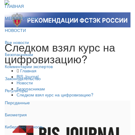
ГЛАВНАЯ
МЕРОПРИЯТИЯ
НОВОСТИ
Следком взял курс на
Все новости
цифровизацию?
Безопасникам
Комментарии экспертов
Главная
BIS Journal
Законодательство
Новости
Безопасникам
Регуляторы
Следком взял курс на цифровизацию?
Персданные
Биометрия
Киберпреступность