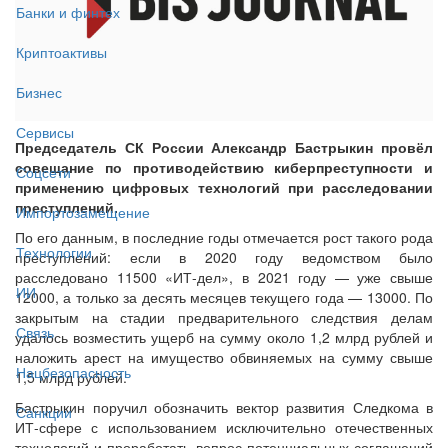
Банки и финтех
Криптоактивы
Бизнес
Сервисы
Председатель СК России Александр Бастрыкин провёл
совещание по противодействию киберпреступности и
Соцсети
применению цифровых технологий при расследовании
преступлений.
Импортозамещение
По его данным, в последние годы отмечается рост такого рода
Технологии
преступлений: если в 2020 году ведомством было
расследовано 11500 «ИТ-дел», в 2021 году — уже свыше
ИИ
12000, а только за десять месяцев текущего года — 13000. По
закрытым на стадии предварительного следствия делам
Связь
удалось возместить ущерб на сумму около 1,2 млрд рублей и
наложить арест на имущество обвиняемых на сумму свыше
Нацбезопасность
1,5 млрд рублей.
Бастрыкин поручил обозначить вектор развития Следкома в
Санкции
ИТ-​сфере с использованием исключительно отечественных
технологий и проработать вопрос потенциальных соглашений