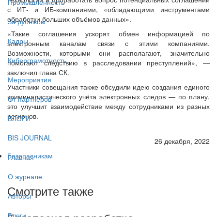
Промышленность
с ИТ- и ИБ-компаниями, «обладающими инструментами
обработки больших объёмов данных».
За рубежом
«Такие соглашения ускорят обмен информацией по
Кадры
электронным каналам связи с этими компаниями.
Возможности, которыми они располагают, значительно
Киберграмотность
помогают следствию в расследовании преступлений», —
заключил глава СК.
Мероприятия
Участники совещания также обсудили идею создания единого
криминалистического учёта электронных следов — по плану,
От партнёров
это улучшит взаимодействие между сотрудниками из разных
регионов.
БЛОГИ
BIS JOURNAL
26 декабря, 2022
Безопасникам
Главная
О журнале
Смотрите также
Авторы
Блоги