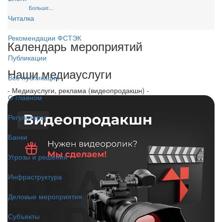
Больше...
Читалка
Рекомендации ФСТЭК
Календарь мероприятий
Публикации
Наши медиауслуги
Все публикации
- Медиауслуги, реклама (видеопродакшн) -
О главном
Регуляторы
Банки
Угрозы и решения
Инфраструктура
Деловые мероприятия
Субъекты