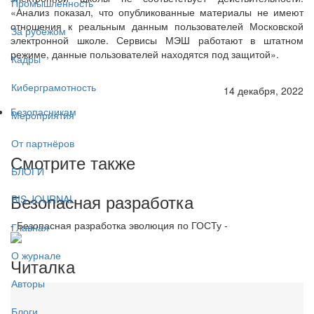
Промышленность
«Анализ показал, что опубликованные материалы не имеют
отношения к реальным данным пользователей Московской
За рубежом
электронной школе. Сервисы МЭШ работают в штатном
режиме, данные пользователей находятся под защитой».
Кадры
Киберграмотность
14 декабря, 2022
Безопасникам
Мероприятия
От партнёров
Смотрите также
БЛОГИ
Безопасная разработка
BIS JOURNAL
- Безопасная разработка эволюция по ГОСТу -
Главная
О журнале
Читалка
Авторы
Блоги