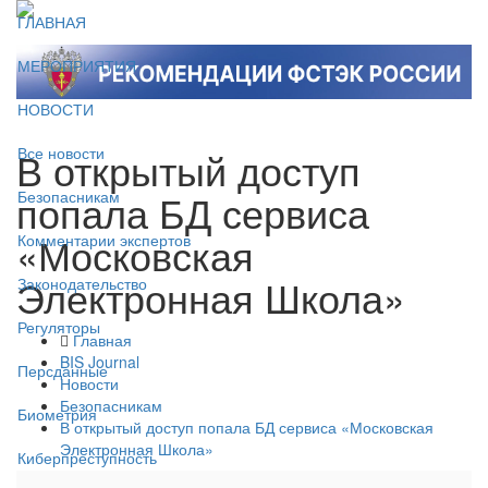
ГЛАВНАЯ
МЕРОПРИЯТИЯ
НОВОСТИ
В открытый доступ
Все новости
попала БД сервиса
Безопасникам
«Московская
Комментарии экспертов
Электронная Школа»
Законодательство
Регуляторы
Главная
BIS Journal
Персданные
Новости
Безопасникам
Биометрия
В открытый доступ попала БД сервиса «Московская
Электронная Школа»
Киберпреступность