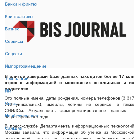
Банки и финтех
Криптоактивы
Бизнес
Сервисы
Соцсети
Импортозамещение
В слитой хакерами базе данных находится более 17 млн
Технологии
строк с информацией о московских школьниках и их
родителях.
ИИ
Это полные имена, даты рождения, номера телефонов (3 317
Связь
710 уникальных), имейлы, логины на сервисе, а также
СНИЛСы. Актуальность скомпрометированных данных —
Нацбезопасность
август прошлого года.
В пресс-службе Департамента информационных технологий
Санкции
Москвы заявили, что информация об утечке из Московской
электронной школы не соответствует действительности: