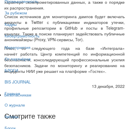
Промышленность
характере скомпрометированных данных, а также о порядке
их распространения.
За рубежом
Список источников для мониторинга дампов будет включать
аккаунты в Twitter с публикациями индикаторов утечки,
Кадры
профильные репозитории в GitHub и посты в Telegram-
каналах. Также в поиске планируют задействовать публичные
Киберграмотность
анонимайзеры (Proxy, VPN-сервисы, Tor).
Мероприятия
Плюс, со следующего года на базе «Интеграла»
начнёт работать Центр компетенций по информационной
От партнёров
безопасности, консолидирующий профессиональные усилия
безопасников. Задачи по мониторингу и реагированию на
БЛОГИ
инциденты НИИ уже решает на платформе «Гостех».
BIS JOURNAL
13 декабря, 2022
Главная
Безопасникам
О журнале
Смотрите также
Авторы
Блоги