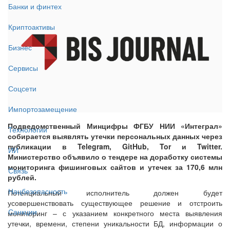
Банки и финтех
Криптоактивы
Бизнес
Сервисы
Соцсети
Импортозамещение
Подведомственный Минцифры ФГБУ НИИ «Интеграл»
Технологии
собирается выявлять утечки персональных данных через
публикации в Telegram, GitHub, Tor и Twitter.
ИИ
Министерство объявило о тендере на доработку системы
мониторинга фишинговых сайтов и утечек за 170,6 млн
Связь
рублей.
Нацбезопасность
Потенциальный исполнитель должен будет
усовершенствовать существующее решение и отстроить
Санкции
мониторинг – с указанием конкретного места выявления
утечки, времени, степени уникальности БД, информации о