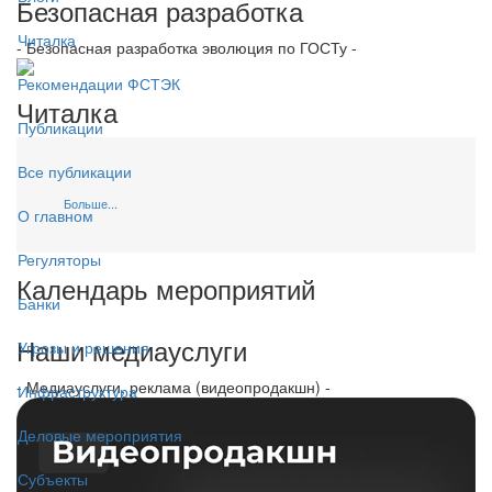
Безопасная разработка
Читалка
- Безопасная разработка эволюция по ГОСТу -
Рекомендации ФСТЭК
Читалка
Публикации
Все публикации
Больше...
О главном
Регуляторы
Календарь мероприятий
Банки
Наши медиауслуги
Угрозы и решения
- Медиауслуги, реклама (видеопродакшн) -
Инфраструктура
Деловые мероприятия
Субъекты