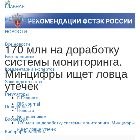
ГЛАВНАЯ
МЕРОПРИЯТИЯ
НОВОСТИ
170 млн на доработку
Все новости
системы мониторинга.
Безопасникам
Минцифры ищет ловца
Комментарии экспертов
утечек
Законодательство
Регуляторы
Главная
BIS Journal
Персданные
Новости
Безопасникам
Биометрия
170 млн на доработку системы мониторинга. Минцифры
ищет ловца утечек
Киберпреступность