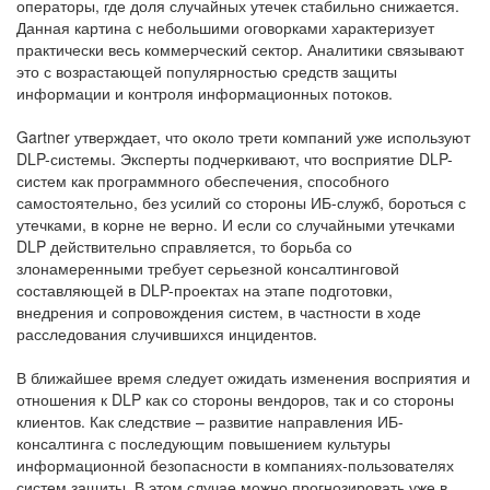
операторы, где доля случайных утечек стабильно снижается.
Данная картина с небольшими оговорками характеризует
практически весь коммерческий сектор. Аналитики связывают
это с возрастающей популярностью средств защиты
информации и контроля информационных потоков.
Gartner утверждает, что около трети компаний уже используют
DLP-системы. Эксперты подчеркивают, что восприятие DLP-
систем как программного обеспечения, способного
самостоятельно, без усилий со стороны ИБ-служб, бороться с
утечками, в корне не верно. И если со случайными утечками
DLP действительно справляется, то борьба со
злонамеренными требует серьезной консалтинговой
составляющей в DLP-проектах на этапе подготовки,
внедрения и сопровождения систем, в частности в ходе
расследования случившихся инцидентов.
В ближайшее время следует ожидать изменения восприятия и
отношения к DLP как со стороны вендоров, так и со стороны
клиентов. Как следствие – развитие направления ИБ-
консалтинга с последующим повышением культуры
информационной безопасности в компаниях-пользователях
систем защиты. В этом случае можно прогнозировать уже в