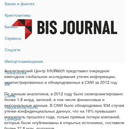
Банки и финтех
Криптоактивы
Бизнес
Сервисы
Соцсети
Импортозамещение
Аналитический Центр InfoWatch представил очередное
Технологии
ежегодное глобальное исследование утечек информации,
зарегистрированных и обнародованных в СМИ за 2012 год.
ИИ
По данным аналитиков, в 2012 году было скомпрометировано
Связь
более 1,8 млрд. записей, в том числе финансовые и
персональные данные. В СМИ было обнародовано 934 случая
Нацбезопасность
утечки конфиденциальных данных, что на 16% превышает
показатель прошлого года, только прямые потери компаний,
Санкции
которые были опубликованы в открытых источниках, составили
более 37,8 млн. долларов.