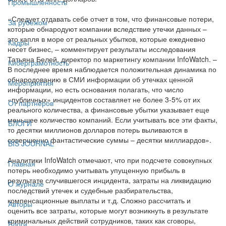
Промышленность
«Следует отдавать себе отчет в том, что финансовые потери,
За рубежом
которые обнародуют компании вследствие утечки данных –
это капля в море от реальных убытков, которые ежедневно
Кадры
несет бизнес, – комментирует результаты исследования
Татьяна Белей, директор по маркетингу компании InfoWatch. –
Киберграмотность
В последнее время наблюдается положительная динамика по
обнародованию в СМИ информации об утечках ценной
Мероприятия
информации, но есть основания полагать, что число
«публичных» инцидентов составляет не более 3-5% от их
От партнёров
реального количества, а финансовые убытки указывает еще
меньшее количество компаний. Если учитывать все эти факты,
БЛОГИ
то десятки миллионов долларов потерь выливаются в
совершенно фантастические суммы – десятки миллиардов».
BIS JOURNAL
Аналитики InfoWatch отмечают, что при подсчете совокупных
Главная
потерь необходимо учитывать упущенную прибыль в
результате случившегося инцидента, затраты на ликвидацию
О журнале
последствий утечек и судебные разбирательства,
компенсационные выплаты и т.д. Сложно рассчитать и
Авторы
оценить все затраты, которые могут возникнуть в результате
криминальных действий сотрудников, таких как сговоры,
Блоги