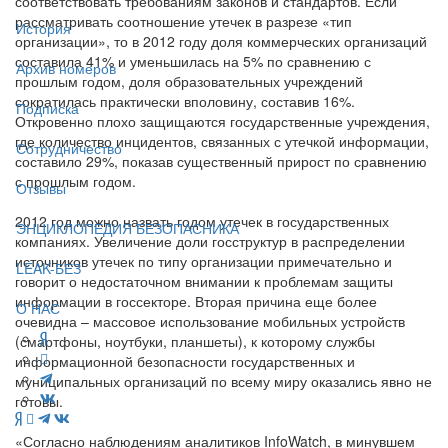
соответствовать требованиям законов и стандартов. Если
рассматривать соотношение утечек в разрезе «тип
История
организации», то в 2012 году доля коммерческих организаций
составила 41% и уменьшилась на 5% по сравнению с
Архив номеров
прошлым годом, доля образовательных учреждений
сократилась практически вполовину, составив 16%.
Подписка
Откровенно плохо защищаются государственные учреждения,
где количество инцидентов, связанных с утечкой информации,
Сотрудничество
составило 29%, показав существенный прирост по сравнению
с прошлым годом.
Отзывы
2012 год можно назвать годом утечек в государственных
ЭНЦИКЛОПЕДИЯ БЕЗОПАСНИКА
компаниях. Увеличение доли госструктур в распределении
источников утечек по типу организации примечательно и
LEAK-БЕЗ
говорит о недостаточном внимании к проблемам защиты
информации в госсекторе. Вторая причина еще более
О НАС
очевидна – массовое использование мобильных устройств
(смартфоны, ноутбуки, планшеты), к которому службы
информационной безопасности государственных и
муниципальных организаций по всему миру оказались явно не
готовы.
«Согласно наблюдениям аналитиков InfoWatch, в минувшем