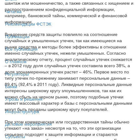
шантаж или мошенничество, а также связанных с хищением и
распространением конфиденциальной информации,
Читалка
например, банковской тайны, коммерческой и финансовой
информации.
Рекомендации ФСТЭК
Внедрение средств защиты повлияло на соотношение
Публикации
случайных и умышленных утечек, так как имеющиеся на
рынке средства и методы более эффективны в отношении
Все публикации
именно случайных утечек, нежели умышленных. Согласно
аналитическому отчету, процент случайных утечек снижается
О главном
– в 2012 году доля случайных утечек составила всего 38%, а
доля злонамеренных утечек растет – 46%. Первое место по
Регуляторы
типу утечек по-прежнему занимают персональные данные –
89,4% (92,4% в 2011 году). Ликвидные персональные данные
Банки
интересны широкому кругу злоумышленников, так как их
можно сбыть на черном рынке, поэтому подобные утечки
Угрозы и решения
имеют массовый характер и базы с персональными данными
могут быть проданы широкому кругу покупателей.
Инфраструктура
При этом коммерческая или государственная тайны обычно
Деловые мероприятия
утекают «на заказ» несмотря на то, что эти организации
серьезно подходят к защите информации и стараются
Субъекты