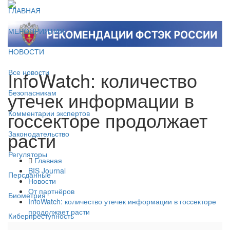
ГЛАВНАЯ
МЕРОПРИЯТИЯ
НОВОСТИ
InfoWatch: количество
Все новости
утечек информации в
Безопасникам
госсекторе продолжает
Комментарии экспертов
расти
Законодательство
Регуляторы
Главная
BIS Journal
Персданные
Новости
От партнёров
Биометрия
InfoWatch: количество утечек информации в госсекторе
продолжает расти
Киберпреступность