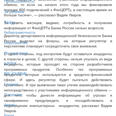
Промышленность
обмена, то если на начало этого года мы фиксировали
порядка 800 подключений к ФинЦЕРТу, в настоящее время их
За рубежом
больше тысячи», — рассказал Вадим Уваров.
Кадры
За девять месяцев, видимо, потребность в получении
информации от ФинЦЕРТа Банка России сильно возросла.
Киберграмотность
Директор департамента информационной безопасности Банка
России выделил на фокусы, на которые регулятор в
Мероприятия
перспективе планирует сосредоточить свое внимание.
От партнёров
С одной стороны, под контролем будут оставаться инциденты
в отрасли в целом. С другой стороны, нельзя упускать из вида
БЛОГИ
инциденты, которые проходят на стороне разработчиков
программных продуктов. Особенно тех программных
BIS JOURNAL
продуктов, которые используются в кредитно-финансовой
сфере. И здесь регулятор будет пытаться действовать
Главная
проактивно. И при выявлении таких утечек взаимодействовать
непосредственно с участниками информационного обмена —
О журнале
для того, чтобы донести информацию об угрозах и
своевременно предупредить и посодействовать в
Авторы
недопущении компьютерных инцидентов, рассказал Вадим
Уваров.
Блоги