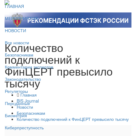
ГЛАВНАЯ
МЕРОПРИЯТИЯ
НОВОСТИ
Количество
Все новости
подключений к
Безопасникам
ФинЦЕРТ превысило
Комментарии экспертов
тысячу
Законодательство
Регуляторы
Главная
BIS Journal
Персданные
Новости
Безопасникам
Биометрия
Количество подключений к ФинЦЕРТ превысило тысячу
Киберпреступность