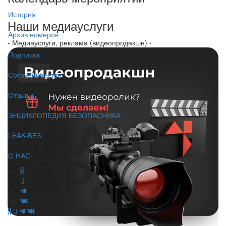
История
Наши медиауслуги
Архив номеров
- Медиауслуги, реклама (видеопродакшн) -
Подписка
Сотрудничество
Отзывы
ЭНЦИКЛОПЕДИЯ БЕЗОПАСНИКА
LEAK-БЕЗ
О НАС