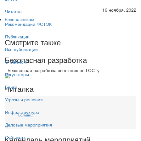
16 ноября, 2022
Читалка
Безопасникам
Рекомендации ФСТЭК
Публикации
Смотрите также
Все публикации
Безопасная разработка
О главном
- Безопасная разработка эволюция по ГОСТу -
Регуляторы
Читалка
Банки
Угрозы и решения
Инфраструктура
Больше...
Деловые мероприятия
Календарь мероприятий
Субъекты