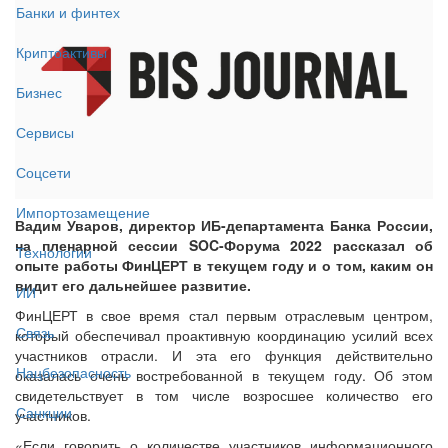
Банки и финтех
Криптоактивы
Бизнес
Сервисы
Соцсети
Импортозамещение
Вадим Уваров, директор ИБ-департамента Банка России,
на пленарной сессии SOC-Форума 2022 рассказал об
Технологии
опыте работы ФинЦЕРТ в текущем году и о том, каким он
видит его дальнейшее развитие.
ИИ
ФинЦЕРТ в свое время стал первым отраслевым центром,
Связь
который обеспечивал проактивную координацию усилий всех
участников отрасли. И эта его функция действительно
Нацбезопасность
оказалась очень востребованной в текущем году. Об этом
свидетельствует в том числе возросшее количество его
Санкции
участников.
«Если говорить о количестве участников информационного