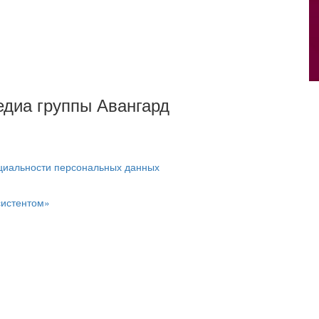
Медиа группы Авангард
циальности персональных данных
систентом»