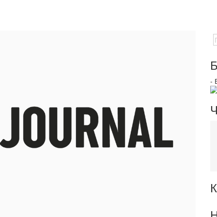
Б
-
Ч
К
Н