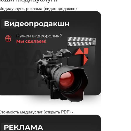
 Медиауслуги, реклама (видеопродакшн) -
Стоимость медиауслуг (открыть PDF) -