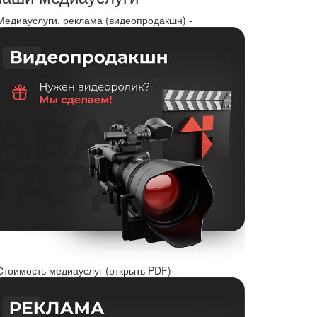
 Медиауслуги, реклама (видеопродакшн) -
Стоимость медиауслуг (открыть PDF) -