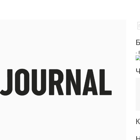
Б
-
Ч
К
Н