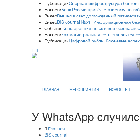
Публикации
Опорная инфраструктура банков в
Новости
Банк России привёл статистику по ки
Видео
Вышел в свет долгожданный пятидесяты
Видео
BIS Journal №51 "Информационная без
События
Конференция по сетевой безопаснос
Новости
Как магистральная сеть становится с
Публикации
Цифровой рубль. Ключевые аспек
ГЛАВНАЯ
МЕРОПРИЯТИЯ
НОВОСТИ
У WhatsApp случилс
Главная
BIS Journal