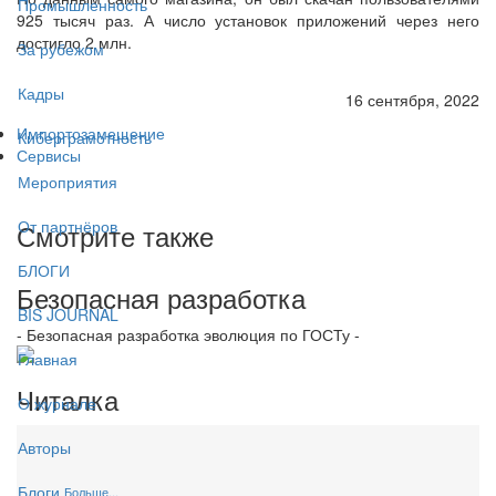
Промышленность
925 тысяч раз. А число установок приложений через него
достигло 2 млн.
За рубежом
Кадры
16 сентября, 2022
Импортозамещение
Киберграмотность
Сервисы
Мероприятия
От партнёров
Смотрите также
БЛОГИ
Безопасная разработка
BIS JOURNAL
- Безопасная разработка эволюция по ГОСТу -
Главная
Читалка
О журнале
Авторы
Блоги
Больше...