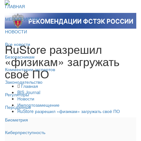
ГЛАВНАЯ
МЕРОПРИЯТИЯ
НОВОСТИ
RuStore разрешил
Все новости
«физикам» загружать
Безопасникам
своё ПО
Комментарии экспертов
Законодательство
Главная
BIS Journal
Регуляторы
Новости
Импортозамещение
Персданные
RuStore разрешил «физикам» загружать своё ПО
Биометрия
Киберпреступность