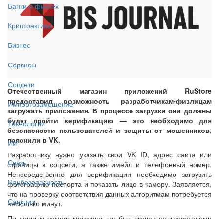
Банки и финтех
Криптоактивы
Бизнес
Сервисы
Соцсети
Отечественный магазин приложений RuStore
предоставил возможность разработчикам-физлицам
Импортозамещение
загружать приложения. В процессе загрузки они должны
будут пройти верификацию — это необходимо для
Технологии
безопасности пользователей и защиты от мошенников,
пояснили в VK.
ИИ
Разработчику нужно указать свой VK ID, адрес сайта или
Связь
страницы в соцсети, а также имейл и телефонный номер.
Непосредственно для верификации необходимо загрузить
Нацбезопасность
фотографию паспорта и показать лицо в камеру. Заявляется,
что на проверку соответствия данных алгоритмам потребуется
Санкции
несколько минут.
По данным самого магазина, он был скачан пользователями