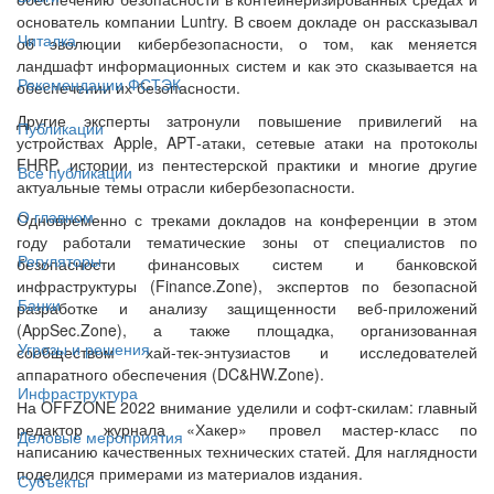
основатель компании Luntry. В своем докладе он рассказывал
Читалка
об эволюции кибербезопасности, о том, как меняется
ландшафт информационных систем и как это сказывается на
Рекомендации ФСТЭК
обеспечении их безопасности.
Другие эксперты затронули повышение привилегий на
Публикации
устройствах Apple, APT‑атаки, сетевые атаки на протоколы
FHRP, истории из пентестерской практики и многие другие
Все публикации
актуальные темы отрасли кибербезопасности.
О главном
Одновременно с треками докладов на конференции в этом
году работали тематические зоны от специалистов по
Регуляторы
безопасности финансовых систем и банковской
инфраструктуры (Finance.Zone), экспертов по безопасной
Банки
разработке и анализу защищенности веб-приложений
(AppSec.Zone), а также площадка, организованная
Угрозы и решения
сообществом хай-тек-энтузиастов и исследователей
аппаратного обеспечения (DC&HW.Zone).
Инфраструктура
На OFFZONE 2022 внимание уделили и софт-скилам: главный
редактор журнала «Хакер» провел мастер-класс по
Деловые мероприятия
написанию качественных технических статей. Для наглядности
поделился примерами из материалов издания.
Субъекты