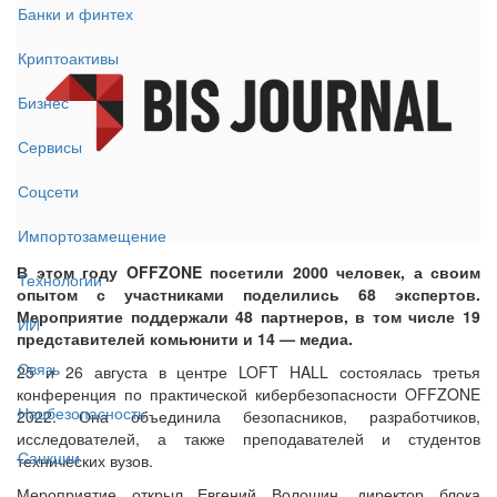
Банки и финтех
Криптоактивы
Бизнес
Сервисы
Соцсети
Импортозамещение
В этом году OFFZONE посетили 2000 человек, а своим
Технологии
опытом с участниками поделились 68 экспертов.
Мероприятие поддержали 48 партнеров, в том числе 19
ИИ
представителей комьюнити и 14 — медиа.
Связь
25 и 26 августа в центре LOFT HALL состоялась третья
конференция по практической кибербезопасности OFFZONE
Нацбезопасность
2022. Она объединила безопасников, разработчиков,
исследователей, а также преподавателей и студентов
Санкции
технических вузов.
Мероприятие открыл Евгений Волошин, директор блока