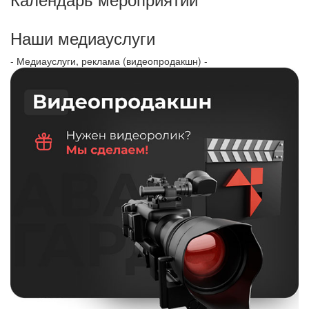
Наши медиауслуги
- Медиауслуги, реклама (видеопродакшн) -