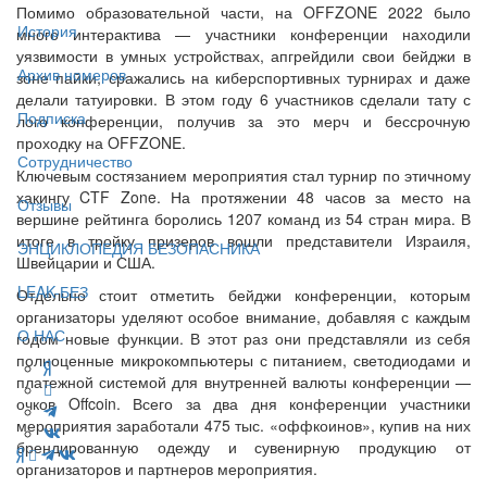
Помимо образовательной части, на OFFZONE 2022 было
История
много интерактива — участники конференции находили
уязвимости в умных устройствах, апгрейдили свои бейджи в
Архив номеров
зоне пайки, сражались на киберспортивных турнирах и даже
делали татуировки. В этом году 6 участников сделали тату с
Подписка
лого конференции, получив за это мерч и бессрочную
проходку на OFFZONE.
Сотрудничество
Ключевым состязанием мероприятия стал турнир по этичному
хакингу CTF Zone. На протяжении 48 часов за место на
Отзывы
вершине рейтинга боролись 1207 команд из 54 стран мира. В
итоге в тройку призеров вошли представители Израиля,
ЭНЦИКЛОПЕДИЯ БЕЗОПАСНИКА
Швейцарии и США.
LEAK-БЕЗ
Отдельно стоит отметить бейджи конференции, которым
организаторы уделяют особое внимание, добавляя с каждым
О НАС
годом новые функции. В этот раз они представляли из себя
полноценные микрокомпьютеры с питанием, светодиодами и
платежной системой для внутренней валюты конференции —
очков Offcoin. Всего за два дня конференции участники
мероприятия заработали 475 тыс. «оффкоинов», купив на них
брендированную одежду и сувенирную продукцию от
организаторов и партнеров мероприятия.