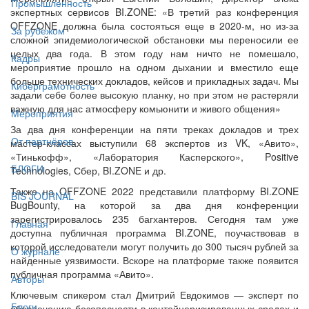
Промышленность
экспертных сервисов BI.ZONE: «В третий раз конференция
OFFZONE должна была состояться еще в 2020-м, но из-за
За рубежом
сложной эпидемиологической обстановки мы переносили ее
целых два года. В этом году нам ничто не помешало,
Кадры
мероприятие прошло на одном дыхании и вместило еще
больше технических докладов, кейсов и прикладных задач. Мы
Киберграмотность
задали себе более высокую планку, но при этом не растеряли
важную для нас атмосферу комьюнити и живого общения»
Мероприятия
За два дня конференции на пяти треках докладов и трех
От партнёров
мастер-классах выступили 68 экспертов из VK, «Авито»,
«Тинькофф», «Лаборатория Касперского», Positive
БЛОГИ
Technologies, Сбер, BI.ZONE и др.
Также на OFFZONE 2022 представили платформу BI.ZONE
BIS JOURNAL
BugBounty, на которой за два дня конференции
зарегистрировалось 235 багхантеров. Сегодня там уже
Главная
доступна публичная программа BI.ZONE, поучаствовав в
которой исследователи могут получить до 300 тысяч рублей за
О журнале
найденные уязвимости. Вскоре на платформе также появится
публичная программа «Авито».
Авторы
Ключевым спикером стал Дмитрий Евдокимов — эксперт по
Блоги
обеспечению безопасности в контейнеризированных средах и