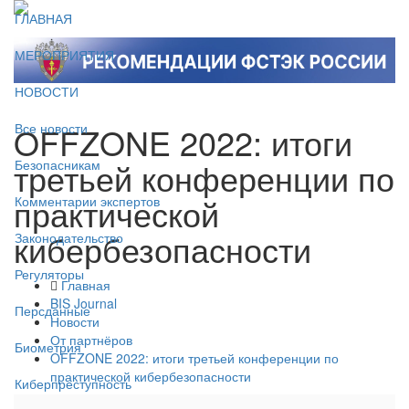
ГЛАВНАЯ
МЕРОПРИЯТИЯ
НОВОСТИ
OFFZONE 2022: итоги
Все новости
третьей конференции по
Безопасникам
практической
Комментарии экспертов
кибербезопасности
Законодательство
Регуляторы
Главная
BIS Journal
Персданные
Новости
От партнёров
Биометрия
OFFZONE 2022: итоги третьей конференции по
практической кибербезопасности
Киберпреступность