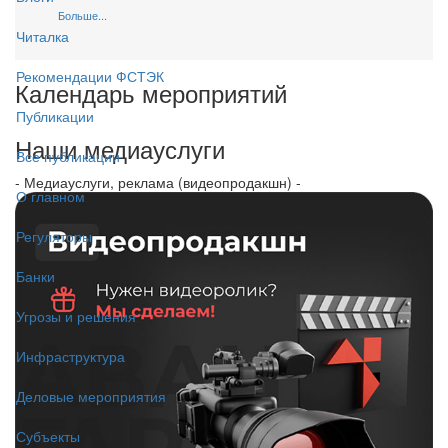
Больше...
Читалка
Рекомендации ФСТЭК
Календарь мероприятий
Публикации
Наши медиауслуги
Все публикации
- Медиауслуги, реклама (видеопродакшн) -
О главном
Регуляторы
Банки
Угрозы и решения
Инфраструктура
Деловые мероприятия
Субъекты