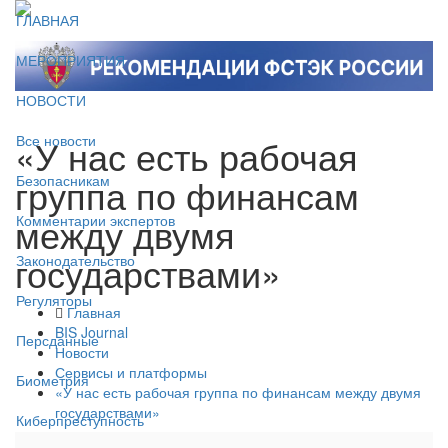
ГЛАВНАЯ
МЕРОПРИЯТИЯ
НОВОСТИ
«У нас есть рабочая
Все новости
группа по финансам
Безопасникам
между двумя
Комментарии экспертов
государствами»
Законодательство
Регуляторы
Главная
BIS Journal
Персданные
Новости
Сервисы и платформы
Биометрия
«У нас есть рабочая группа по финансам между двумя
государствами»
Киберпреступность