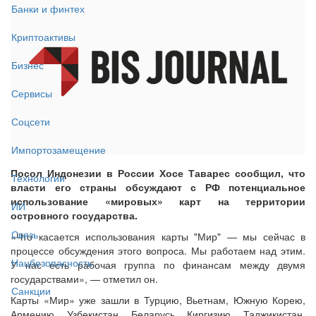
Банки и финтех
Криптоактивы
Бизнес
Сервисы
Соцсети
Импортозамещение
Посол Индонезии в России Хосе Таварес сообщил, что
Технологии
власти его страны обсуждают с РФ потенциальное
использование «мировых» карт на территории
ИИ
островного государства.
Связь
«Что касается использования карты "Мир" — мы сейчас в
процессе обсуждения этого вопроса. Мы работаем над этим.
Нацбезопасность
У нас есть рабочая группа по финансам между двумя
государствами», — отметил он.
Санкции
Карты «Мир» уже зашли в Турцию, Вьетнам, Южную Корею,
Армению, Узбекистан, Беларусь, Киргизию, Таджикистан,