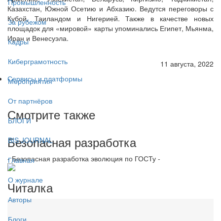
Промышленность
Казахстан, Южной Осетию и Абхазию. Ведутся переговоры с
Кубой, Таиландом и Нигерией. Также в качестве новых
За рубежом
площадок для «мировой» карты упоминались Египет, Мьянма,
Иран и Венесуэла.
Кадры
Киберграмотность
11 августа, 2022
Сервисы и платформы
Мероприятия
От партнёров
Смотрите также
БЛОГИ
Безопасная разработка
BIS JOURNAL
- Безопасная разработка эволюция по ГОСТу -
Главная
О журнале
Читалка
Авторы
Блоги