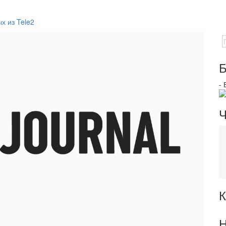
х из Tele2
Б
-
Ч
К
Н