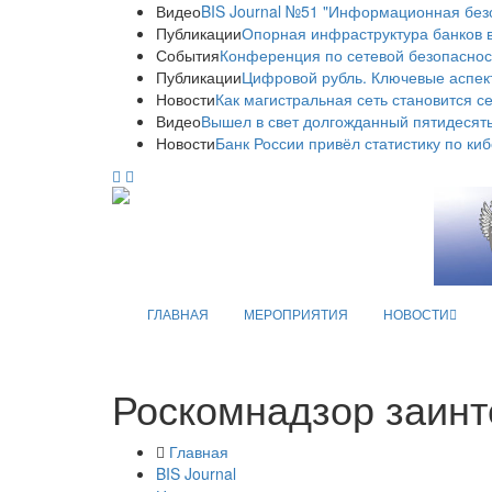
Видео
BIS Journal №51 "Информационная без
Публикации
Опорная инфраструктура банков в
События
Конференция по сетевой безопаснос
Публикации
Цифровой рубль. Ключевые аспек
Новости
Как магистральная сеть становится с
Видео
Вышел в свет долгожданный пятидесяты
Новости
Банк России привёл статистику по ки
ГЛАВНАЯ
МЕРОПРИЯТИЯ
НОВОСТИ
Роскомнадзор заинт
Главная
BIS Journal