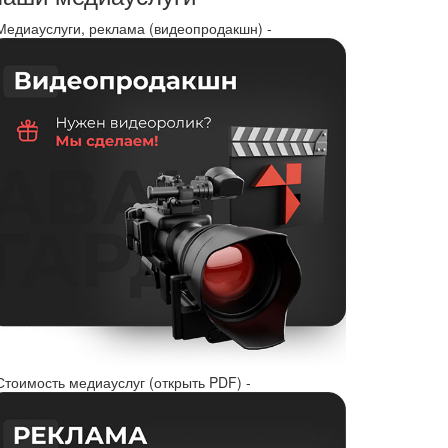
 Медиауслуги, реклама (видеопродакшн) -
Стоимость медиауслуг (открыть PDF) -