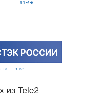
K-БЕЗ
О НАС
 из Tele2