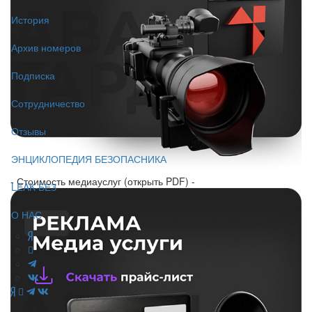
История
Архив номеров
Подписка
Сотрудничество
Отзывы
ЭНЦИКЛОПЕДИЯ БЕЗОПАСНИКА
- Стоимость медиауслуг (открыть PDF) -
LEAK-БЕЗ
О НАС