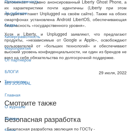
Промышленность
напоминает недавно анонсированный Liberty Ghost Phone, а
их характеристики почти идентичны (Liberty при этом
За рубежом
продвигает пакет Unplugged на своём сайте). Также на обоих
смартфонах установлена Android LibertOS, обеспечивающая
Кадры
безопасность «государственного уровня».
Хотя и Liberty, и Unplugged заявляют, что предлагают
Киберграмотность
продукты, «независимые от Google и Apple», освобождают
пользователей от «больших технологий» и обеспечивают
Мероприятия
высокий уровень конфиденциальности, ни один из брендов не
взял на себя обязательства по долгосрочной поддержке.
От партнёров
БЛОГИ
29 июля, 2022
Технологии
BIS JOURNAL
Главная
Смотрите также
О журнале
Безопасная разработка
Авторы
- Безопасная разработка эволюция по ГОСТу -
Блоги