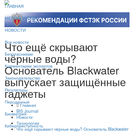
ГЛАВНАЯ
МЕРОПРИЯТИЯ
НОВОСТИ
Что ещё скрывают
Все новости
чёрные воды?
Безопасникам
Основатель Blackwater
Комментарии экспертов
выпускает защищённые
Законодательство
гаджеты
Регуляторы
Персданные
Главная
BIS Journal
Биометрия
Новости
Технологии
Киберпреступность
Что ещё скрывают чёрные воды? Основатель Blackwater