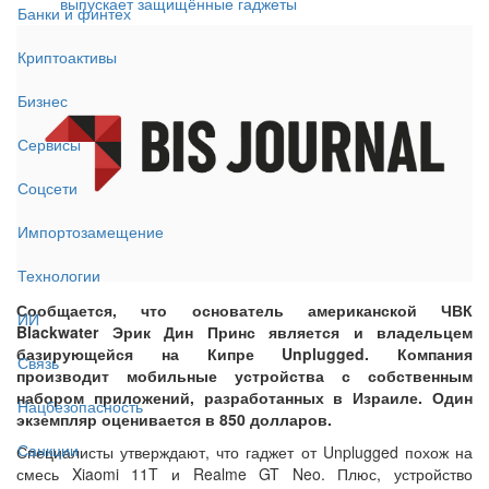
выпускает защищённые гаджеты
Банки и финтех
Криптоактивы
Бизнес
Сервисы
Соцсети
Импортозамещение
Технологии
Сообщается, что основатель американской ЧВК
ИИ
Blackwater Эрик Дин Принс является и владельцем
базирующейся на Кипре Unplugged. Компания
Связь
производит мобильные устройства с собственным
набором приложений, разработанных в Израиле. Один
Нацбезопасность
экземпляр оценивается в 850 долларов.
Санкции
Специалисты утверждают, что гаджет от Unplugged похож на
смесь Xiaomi 11T и Realme GT Neo. Плюс, устройство