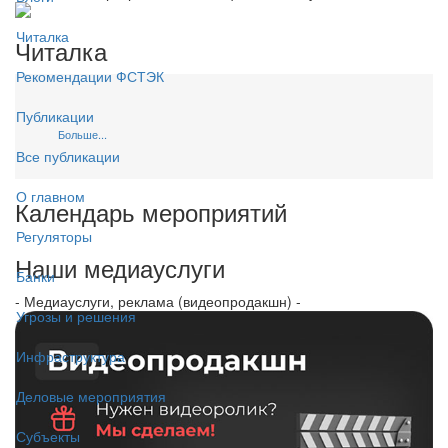
Читалка
Читалка
Рекомендации ФСТЭК
Публикации
Больше...
Все публикации
О главном
Календарь мероприятий
Регуляторы
Наши медиауслуги
Банки
- Медиауслуги, реклама (видеопродакшн) -
Угрозы и решения
Инфраструктура
Деловые мероприятия
Субъекты