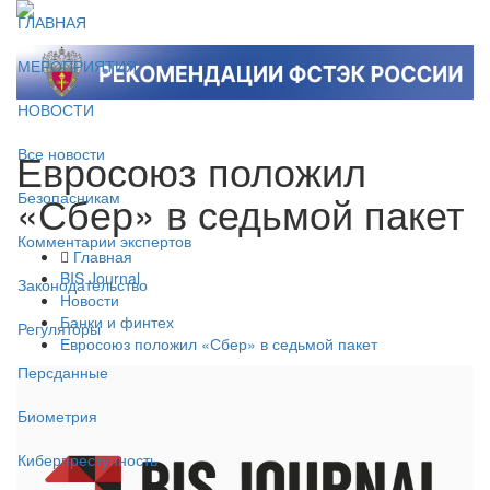
ГЛАВНАЯ
МЕРОПРИЯТИЯ
НОВОСТИ
Евросоюз положил
Все новости
«Сбер» в седьмой пакет
Безопасникам
Комментарии экспертов
Главная
BIS Journal
Законодательство
Новости
Банки и финтех
Регуляторы
Евросоюз положил «Сбер» в седьмой пакет
Персданные
Биометрия
Киберпреступность