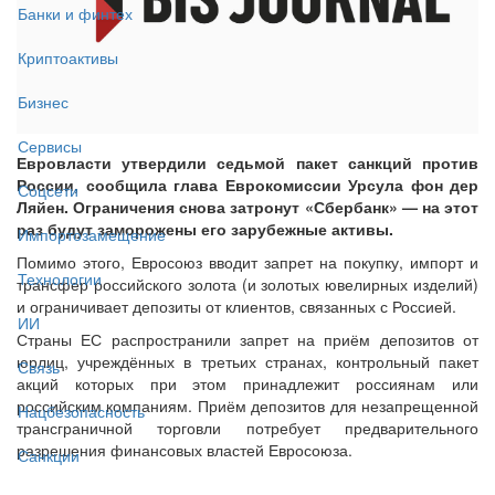
Банки и финтех
Криптоактивы
Бизнес
Сервисы
Евровласти утвердили седьмой пакет санкций против
России, сообщила глава Еврокомиссии Урсула фон дер
Соцсети
Ляйен. Ограничения снова затронут «Сбербанк» — на этот
раз будут заморожены его зарубежные активы.
Импортозамещение
Помимо этого, Евросоюз вводит запрет на покупку, импорт и
Технологии
трансфер российского золота (и золотых ювелирных изделий)
и ограничивает депозиты от клиентов, связанных с Россией.
ИИ
Страны ЕС распространили запрет на приём депозитов от
юрлиц, учреждённых в третьих странах, контрольный пакет
Связь
акций которых при этом принадлежит россиянам или
российским компаниям. Приём депозитов для незапрещенной
Нацбезопасность
трансграничной торговли потребует предварительного
разрешения финансовых властей Евросоюза.
Санкции