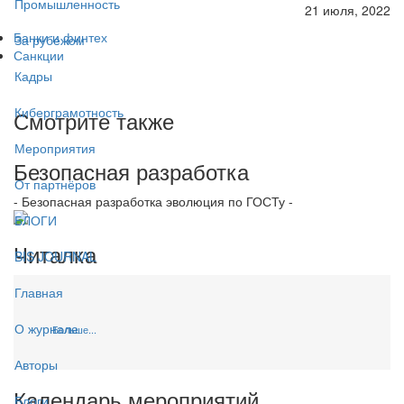
Промышленность
21 июля, 2022
Банки и финтех
За рубежом
Санкции
Кадры
Киберграмотность
Смотрите также
Мероприятия
Безопасная разработка
От партнёров
- Безопасная разработка эволюция по ГОСТу -
БЛОГИ
Читалка
BIS JOURNAL
Главная
О журнале
Больше...
Авторы
Календарь мероприятий
Блоги