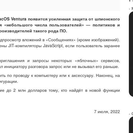
-
macOS Ventura появится усиленная защита от шпионского
для «небольшого числа пользователей» — политиков и
роизводителей такого рода ПО.
едпросмотр вложений в «Сообщениях» (кроме изображений).
ены JIT-компиляторы JavaScript, если пользователь заранее
приглашения и запросы некоторых «яблочных» сервисов,
л инициатору разговора запрос или не вызывал его раньше.
ь по проводу к компьютеру или к аксессуару. Наконец, на
игурации.
ие до 2 млн долларов тому, кто найдёт в новой функции
7 июля, 2022
- 