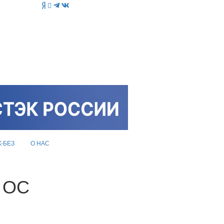
K-БЕЗ
О НАС
и ОС