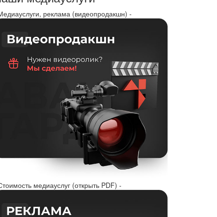
 Медиауслуги, реклама (видеопродакшн) -
Стоимость медиауслуг (открыть PDF) -