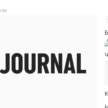
и ОС
Б
-
Ч
К
Н