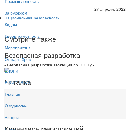
Промышленность
27 апреля, 2022
За рубежом
Национальная безопасность
Кадры
Киберграмотность
Смотрите также
Мероприятия
Безопасная разработка
От партнёров
- Безопасная разработка эволюция по ГОСТу -
БЛОГИ
Читалка
BIS JOURNAL
Главная
О журнале
Больше...
Авторы
Календарь мероприятий
Блоги