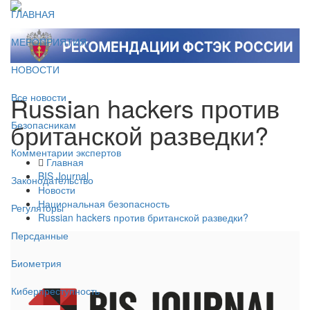
ГЛАВНАЯ
МЕРОПРИЯТИЯ
НОВОСТИ
Russian hackers против
Все новости
британской разведки?
Безопасникам
Комментарии экспертов
Главная
BIS Journal
Законодательство
Новости
Национальная безопасность
Регуляторы
Russian hackers против британской разведки?
Персданные
Биометрия
Киберпреступность