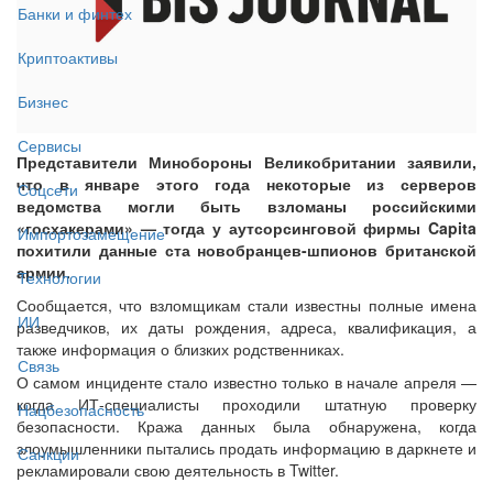
Банки и финтех
Криптоактивы
Бизнес
Сервисы
Представители Минобороны Великобритании заявили,
что в январе этого года некоторые из серверов
Соцсети
ведомства могли быть взломаны российскими
«госхакерами» — тогда у аутсорсинговой фирмы Capita
Импортозамещение
похитили данные ста новобранцев-шпионов британской
армии.
Технологии
Сообщается, что взломщикам стали известны полные имена
ИИ
разведчиков, их даты рождения, адреса, квалификация, а
также информация о близких родственниках.
Связь
О самом инциденте стало известно только в начале апреля —
когда ИТ-специалисты проходили штатную проверку
Нацбезопасность
безопасности. Кража данных была обнаружена, когда
злоумышленники пытались продать информацию в даркнете и
Санкции
рекламировали свою деятельность в Twitter.