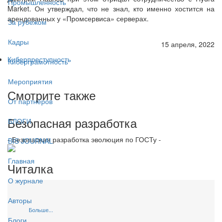
Промышленность
Market. Он утверждал, что не знал, кто именно хостится на
арендованных у «Промсервиса» серверах.
За рубежом
Кадры
15 апреля, 2022
Киберпреступность
Киберграмотность
Мероприятия
Смотрите также
От партнёров
Безопасная разработка
БЛОГИ
- Безопасная разработка эволюция по ГОСТу -
BIS JOURNAL
Главная
Читалка
О журнале
Авторы
Больше...
Блоги