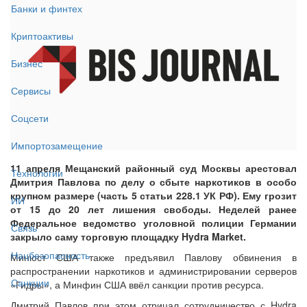
Банки и финтех
Криптоактивы
Бизнес
Сервисы
Соцсети
Импортозамещение
11 апреля Мещанский районный суд Москвы арестовал
Технологии
Дмитрия Павлова по делу о сбыте наркотиков в особо
крупном размере (часть 5 статьи 228.1 УК РФ). Ему грозит
ИИ
от 15 до 20 лет лишения свободы. Неделей ранее
Федеральное ведомство уголовной полиции Германии
Связь
закрыло саму торговую площадку Hydra Market.
Нацбезопасность
Минюст США также предъявил Павлову обвинения в
распространении наркотиков и администрировании серверов
Санкции
«Гидры», а Минфин США ввёл санкции против ресурса.
Дмитрий Павлов при этом отрицал сотрудничество с Hydra