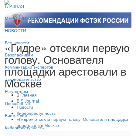
ГЛАВНАЯ
МЕРОПРИЯТИЯ
НОВОСТИ
«Гидре» отсекли первую
Все новости
голову. Основателя
Безопасникам
площадки арестовали в
Комментарии экспертов
Москве
Законодательство
Регуляторы
Главная
BIS Journal
Персданные
Новости
Киберпреступность
Биометрия
«Гидре» отсекли первую голову. Основателя площадки
арестовали в Москве
Киберпреступность