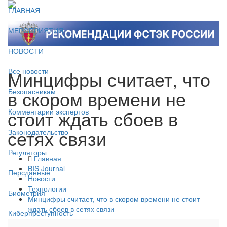
ГЛАВНАЯ
МЕРОПРИЯТИЯ
НОВОСТИ
Минцифры считает, что
Все новости
в скором времени не
Безопасникам
стоит ждать сбоев в
Комментарии экспертов
сетях связи
Законодательство
Регуляторы
Главная
BIS Journal
Персданные
Новости
Технологии
Биометрия
Минцифры считает, что в скором времени не стоит
ждать сбоев в сетях связи
Киберпреступность