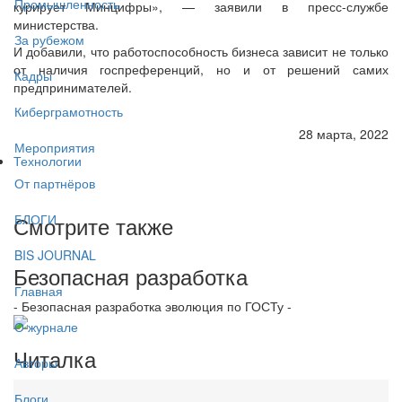
Промышленность
курирует Минцифры», — заявили в пресс-службе
министерства.
За рубежом
И добавили, что работоспособность бизнеса зависит не только
от наличия госпреференций, но и от решений самих
Кадры
предпринимателей.
Киберграмотность
28 марта, 2022
Мероприятия
Технологии
От партнёров
Смотрите также
БЛОГИ
BIS JOURNAL
Безопасная разработка
Главная
- Безопасная разработка эволюция по ГОСТу -
О журнале
Читалка
Авторы
Блоги