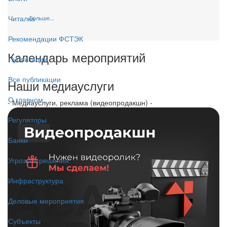
Читалка
Больше...
Рекомендации ФСТЭК
Календарь мероприятий
Публикации
Все публикации
Наши медиауслуги
О главном
- Медиауслуги, реклама (видеопродакшн) -
Регуляторы
Банки
Угрозы и решения
Инфраструктура
Деловые мероприятия
Субъекты