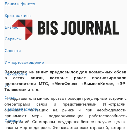
Банки и финтех
Криптоактивы
Бизнес
Сервисы
Соцсети
Импортозамещение
Ведомство не видит предпосылок для возможных сбоев
Технологии
в сетях связи, которые ранее прогнозировали
представители МТС, «МегаФона», «ВымпелКома», «ЭР-
ИИ
Телекома» и т. д.
Связь
«Представители министерства проводят регулярные встречи с
операторами связи и представителями ИТ-отрасли,
Нацбезопасность
оценивают ситуацию на рынке и при необходимости
принимают меры, поддерживающие работоспособность
Санкции
предприятий. Со стороны государства бизнес получает целые
пакеты мер поддержки. Это касается всех отраслей, которые