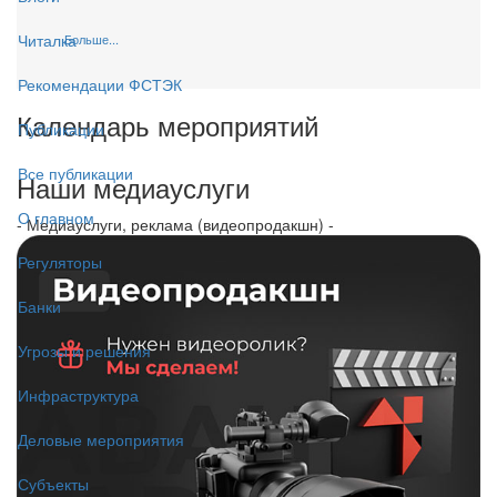
Читалка
Больше...
Рекомендации ФСТЭК
Календарь мероприятий
Публикации
Все публикации
Наши медиауслуги
О главном
- Медиауслуги, реклама (видеопродакшн) -
Регуляторы
Банки
Угрозы и решения
Инфраструктура
Деловые мероприятия
Субъекты