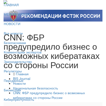
ГЛАВНАЯ
МЕРОПРИЯТИЯ
НОВОСТИ
CNN: ФБР
Все новости
предупредило бизнес о
Безопасникам
возможных кибератаках
Комментарии экспертов
со стороны России
Законодательство
Регуляторы
Главная
BIS Journal
Персданные
Новости
Национальная безопасность
Биометрия
CNN: ФБР предупредило бизнес о возможных
кибератаках со стороны России
Киберпреступность