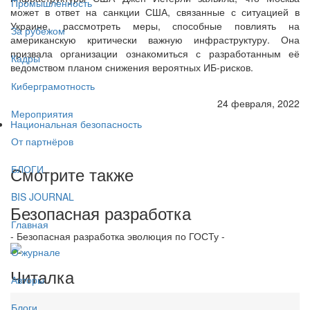
Промышленность
может в ответ на санкции США, связанные с ситуацией в
Украине, рассмотреть меры, способные повлиять на
За рубежом
американскую критически важную инфраструктуру. Она
призвала организации ознакомиться с разработанным её
Кадры
ведомством планом снижения вероятных ИБ-рисков.
Киберграмотность
24 февраля, 2022
Мероприятия
Национальная безопасность
От партнёров
Смотрите также
БЛОГИ
BIS JOURNAL
Безопасная разработка
Главная
- Безопасная разработка эволюция по ГОСТу -
О журнале
Читалка
Авторы
Блоги