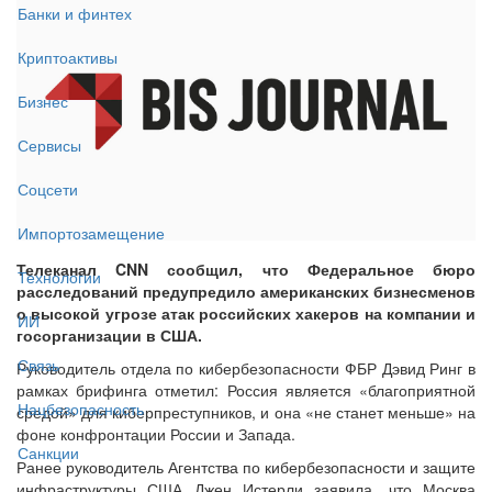
Банки и финтех
Криптоактивы
Бизнес
Сервисы
Соцсети
Импортозамещение
Телеканал CNN сообщил, что Федеральное бюро
Технологии
расследований предупредило американских бизнесменов
о высокой угрозе атак российских хакеров на компании и
ИИ
госорганизации в США.
Связь
Руководитель отдела по кибербезопасности ФБР Дэвид Ринг в
рамках брифинга отметил: Россия является «благоприятной
Нацбезопасность
средой» для киберпреступников, и она «не станет меньше» на
фоне конфронтации России и Запада.
Санкции
Ранее руководитель Агентства по кибербезопасности и защите
инфраструктуры США Джен Истерли заявила, что Москва