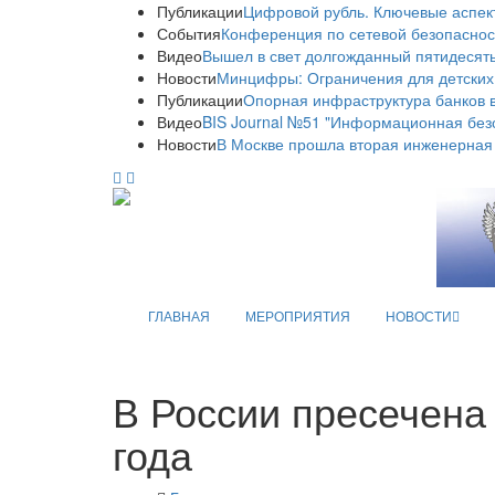
Публикации
Цифровой рубль. Ключевые аспек
События
Конференция по сетевой безопаснос
Видео
Вышел в свет долгожданный пятидесяты
Новости
Минцифры: Ограничения для детских
Публикации
Опорная инфраструктура банков в
Видео
BIS Journal №51 "Информационная без
Новости
В Москве прошла вторая инженерная
ГЛАВНАЯ
МЕРОПРИЯТИЯ
НОВОСТИ
В России пресечена 
года