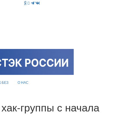
K-БЕЗ
О НАС
 хак-группы с начала