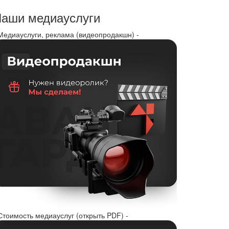
аши медиауслуги
 Медиауслуги, реклама (видеопродакшн) -
Стоимость медиауслуг (открыть PDF) -