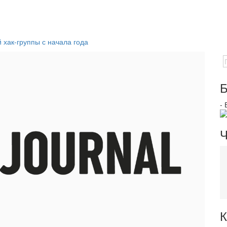
 хак-группы с начала года
Б
-
Ч
К