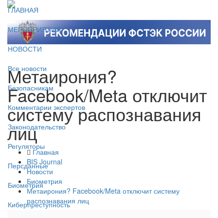
ГЛАВНАЯ
МЕРОПРИЯТИЯ
НОВОСТИ
Метаирония?
Все новости
Facebook/Meta отключит
Безопасникам
систему распознавания
Комментарии экспертов
лиц
Законодательство
Регуляторы
Главная
BIS Journal
Персданные
Новости
Биометрия
Биометрия
Метаирония? Facebook/Meta отключит систему
распознавания лиц
Киберпреступность