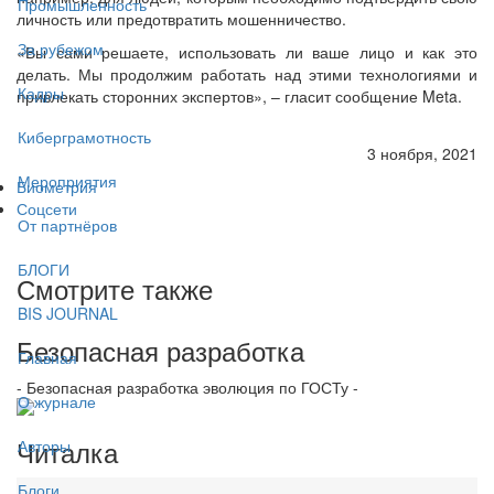
Промышленность
личность или предотвратить мошенничество.
За рубежом
«Вы сами решаете, использовать ли ваше лицо и как это
делать. Мы продолжим работать над этими технологиями и
Кадры
привлекать сторонних экспертов», – гласит сообщение Meta.
Киберграмотность
3 ноября, 2021
Мероприятия
Биометрия
Соцсети
От партнёров
БЛОГИ
Смотрите также
BIS JOURNAL
Безопасная разработка
Главная
- Безопасная разработка эволюция по ГОСТу -
О журнале
Читалка
Авторы
Блоги