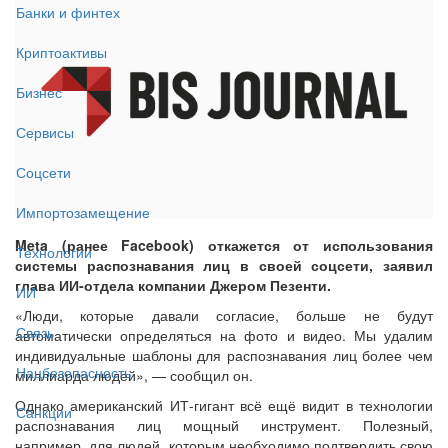
Банки и финтех
Криптоактивы
Бизнес
Сервисы
Соцсети
Импортозамещение
Meta (ранее Facebook) откажется от использования
Технологии
системы распознавания лиц в своей соцсети, заявил
глава ИИ-отдела компании Джером Пезенти.
ИИ
«Люди, которые давали согласие, больше не будут
Связь
автоматически определяться на фото и видео. Мы удалим
индивидуальные шаблоны для распознавания лиц более чем
Нацбезопасность
миллиарда людей», — сообщил он.
Однако американский ИТ-гигант всё ещё видит в технологии
Санкции
распознавания лиц мощный инструмент. Полезный,
например, для людей, которым необходимо подтвердить свою