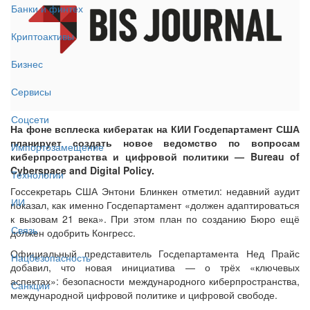
Банки и финтех
Криптоактивы
Бизнес
Сервисы
Соцсети
На фоне всплеска кибератак на КИИ Госдепартамент США
планирует создать новое ведомство по вопросам
Импортозамещение
киберпространства и цифровой политики — Bureau of
Cyberspace and Digital Policy.
Технологии
Госсекретарь США Энтони Блинкен отметил: недавний аудит
ИИ
показал, как именно Госдепартамент «должен адаптироваться
к вызовам 21 века». При этом план по созданию Бюро ещё
Связь
должен одобрить Конгресс.
Официальный представитель Госдепартамента Нед Прайс
Нацбезопасность
добавил, что новая инициатива — о трёх «ключевых
аспектах»: безопасности международного киберпространства,
Санкции
международной цифровой политике и цифровой свободе.