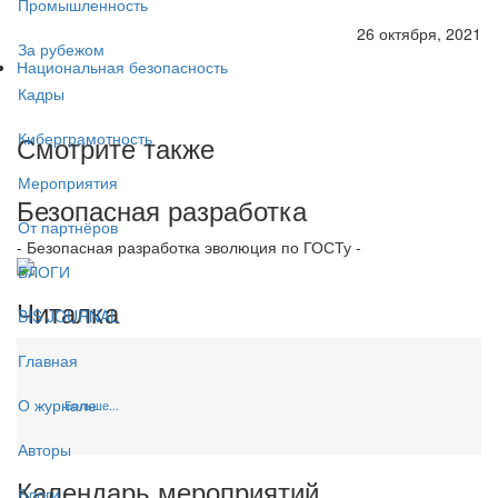
Промышленность
26 октября, 2021
За рубежом
Национальная безопасность
Кадры
Киберграмотность
Смотрите также
Мероприятия
Безопасная разработка
От партнёров
- Безопасная разработка эволюция по ГОСТу -
БЛОГИ
Читалка
BIS JOURNAL
Главная
О журнале
Больше...
Авторы
Календарь мероприятий
Блоги