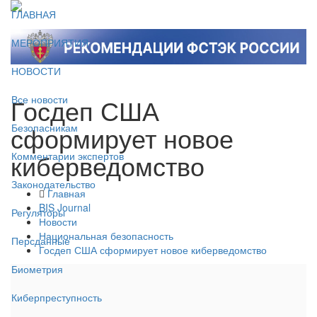
ГЛАВНАЯ
МЕРОПРИЯТИЯ
НОВОСТИ
Госдеп США
Все новости
сформирует новое
Безопасникам
киберведомство
Комментарии экспертов
Законодательство
Главная
BIS Journal
Регуляторы
Новости
Национальная безопасность
Персданные
Госдеп США сформирует новое киберведомство
Биометрия
Киберпреступность