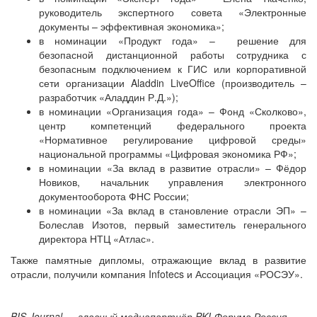
руководитель экспертного совета «Электронные
документы – эффективная экономика»;
в номинации «Продукт года» – решение для
безопасной дистанционной работы сотрудника с
безопасным подключением к ГИС или корпоративной
сети организации Aladdin LiveOffice (производитель –
разработчик «Аладдин Р.Д.»);
в номинации «Организация года» – Фонд «Сколково»,
центр компетенций федерального проекта
«Нормативное регулирование цифровой среды»
национальной программы «Цифровая экономика РФ»;
в номинации «За вклад в развитие отрасли» – Фёдор
Новиков, начальник управления электронного
документооборота ФНС России;
в номинации «За вклад в становление отрасли ЭП» –
Болеслав Изотов, первый заместитель генерального
директора НТЦ «Атлас».
Также памятные дипломы, отражающие вклад в развитие
отрасли, получили компания Infotecs и Ассоциация «РОСЭУ».
BIS Journal — главный медиапартнёр PKI-Форума Россия