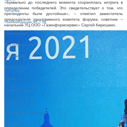
«Буквально до последнего момента сохранялась интрига в
определении победителей. Это свидетельствует о том, что
Читалка
претенденты были достойные», – отметил заместитель
председателя программного комитета форума, советник –
Рекомендации ФСТЭК
начальник УЦ ООО «Газинформсервис» Сергей Кирюшкин.
Публикации
Все публикации
О главном
Регуляторы
Банки
Угрозы и решения
Инфраструктура
Деловые мероприятия
Субъекты