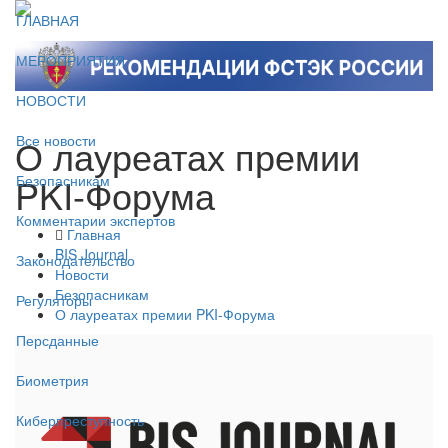
ГЛАВНАЯ
МЕРОПРИЯТИЯ
НОВОСТИ
О лауреатах премии
Все новости
PKI-Форума
Безопасникам
Комментарии экспертов
Главная
BIS Journal
Законодательство
Новости
Безопасникам
Регуляторы
О лауреатах премии PKI-Форума
Персданные
Биометрия
Киберпреступность