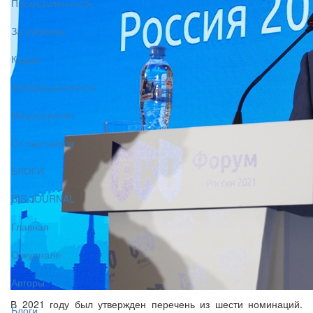
Промышленность
За рубежом
Кадры
Киберграмотность
Мероприятия
От партнёров
БЛОГИ
BIS JOURNAL
Главная
О журнале
Авторы
В 2021 году был утвержден перечень из шести номинаций.
Блоги