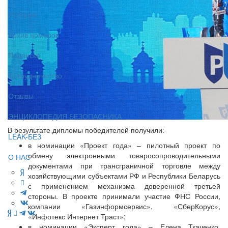
История
Архив номеров
Подписка
Сотрудничество
Отзывы
ЭНЦИКЛОПЕДИЯ БЕЗОПАСНИКА
В результате дипломы победителей получили:
LEAK-БЕЗ
в номинации «Проект года» – пилотный проект по
обмену электронными товаросопроводительными
О НАС
документами при трансграничной торговле между
хозяйствующими субъектами РФ и Республики Беларусь
с применением механизма доверенной третьей
стороны. В проекте принимали участие ФНС России,
компании «Газинформсервис», «СберКорус»,
«Инфотекс Интернет Траст»;
в номинации «Эксперт года» – Елена Ткаченко,