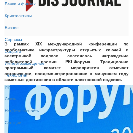
Банки и финтех
Криптоактивы
Бизнес
Сервисы
В рамках XIX международной конференции по
проблематике инфраструктуры открытых ключей и
Соцсети
электронной подписи состоялось награждение
победителей премии PKI-Форума. Традиционно
Импортозамещение
программный комитет мероприятия отмечает
организации, продемонстрировавшие в минувшем году
Технологии
заметные достижения в области электронной подписи.
ИИ
Связь
Нацбезопасность
Санкции