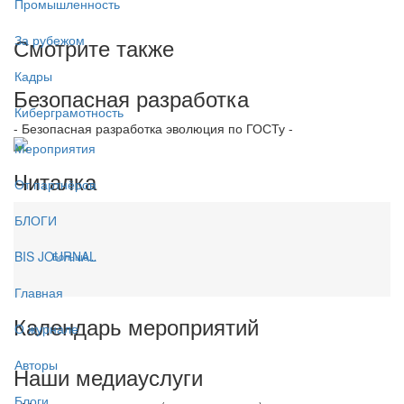
Промышленность
За рубежом
Смотрите также
Кадры
Безопасная разработка
Киберграмотность
- Безопасная разработка эволюция по ГОСТу -
Мероприятия
Читалка
От партнёров
БЛОГИ
BIS JOURNAL
Больше...
Главная
Календарь мероприятий
О журнале
Авторы
Наши медиауслуги
Блоги