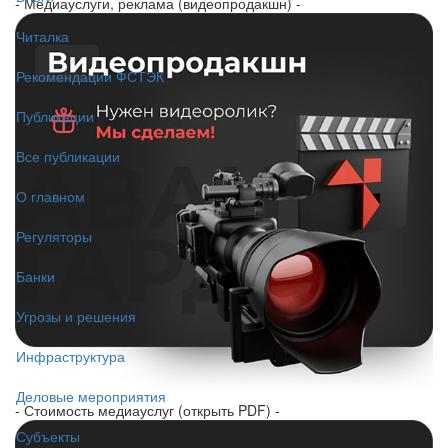
- Медиауслуги, реклама (видеопродакшн) -
Читалка
Рекомендации ФСТЭК
Публикации
Все публикации
О главном
Регуляторы
Банки
Угрозы и решения
Инфраструктура
Деловые мероприятия
- Стоимость медиауслуг (открыть PDF) -
Субъекты