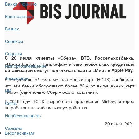
Банки и финтех
Криптоактивы
Бизнес
Сервисы
Соцсети
C 20 июля клиенты «Сбера», ВТБ, Россельхозбанка,
«Почта банка», «Тинькофф» и ещё нескольких кредитных
Импортозамещение
организаций смогут подключать карты «Мир» к Apple Pay.
Технологии
В Национальной системе платежных карт (НСПК) сообщили,
что эти банки обслуживают более 80% от выпущенных карт
ИИ
«Мир» (один только Сбер – около половины).
В 2018 году НСПК разработала приложение MirPay, которое
Связь
не работает на «яблочных» устройствах
Нацбезопасность
20 июля, 2021
Санкции
Безопасникам