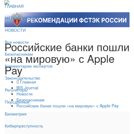
ГЛАВНАЯ
МЕРОПРИЯТИЯ
НОВОСТИ
Российские банки пошли
Все новости
«на мировую» с Apple
Безопасникам
Pay
Комментарии экспертов
Законодательство
Главная
BIS Journal
Регуляторы
Новости
Безопасникам
Персданные
Российские банки пошли «на мировую» с Apple Pay
Биометрия
Киберпреступность