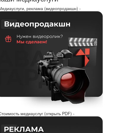
 Медиауслуги, реклама (видеопродакшн) -
Стоимость медиауслуг (открыть PDF) -