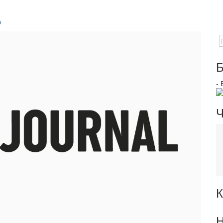
ю
Б
-
Ч
К
Н