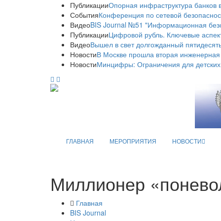
Публикации
Опорная инфраструктура банков в
События
Конференция по сетевой безопаснос
Видео
BIS Journal №51 "Информационная без
Публикации
Цифровой рубль. Ключевые аспек
Видео
Вышел в свет долгожданный пятидесяты
Новости
В Москве прошла вторая инженерная
Новости
Минцифры: Ограничения для детских
ГЛАВНАЯ
МЕРОПРИЯТИЯ
НОВОСТИ
Миллионер «поневол
Главная
BIS Journal