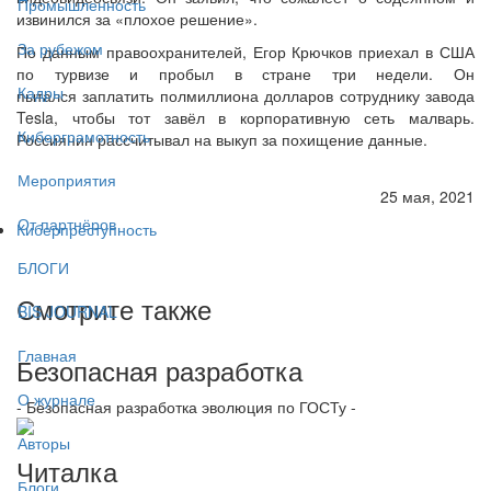
Промышленность
извинился за «плохое решение».
За рубежом
По данным правоохранителей, Егор Крючков приехал в США
по турвизе и пробыл в стране три недели. Он
Кадры
пытался заплатить полмиллиона долларов сотруднику завода
Tesla, чтобы тот завёл в корпоративную сеть малварь.
Киберграмотность
Россиянин рассчитывал на выкуп за похищение данные.
Мероприятия
25 мая, 2021
От партнёров
Киберпреступность
БЛОГИ
Смотрите также
BIS JOURNAL
Главная
Безопасная разработка
О журнале
- Безопасная разработка эволюция по ГОСТу -
Авторы
Читалка
Блоги