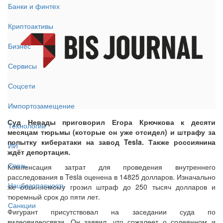
Банки и финтех
Криптоактивы
Бизнес
Сервисы
Соцсети
Импортозамещение
Суд Невады приговорил Егора Крючкова к десяти
Технологии
месяцам тюрьмы (которые он уже отсидел) и штрафу за
попытку кибератаки на завод Tesla. Также россиянина
ИИ
ждёт депортация.
Связь
Компенсация затрат для проведения внутреннего
расследования в Tesla оценена в 14825 долларов. Изначально
Нацбезопасность
же обвиняемому грозил штраф до 250 тысяч долларов и
тюремный срок до пяти лет.
Санкции
Фигурант присутствовал на заседании суда по
видеовидеосвязи. Он заявил, что сожалеет о содеянном и