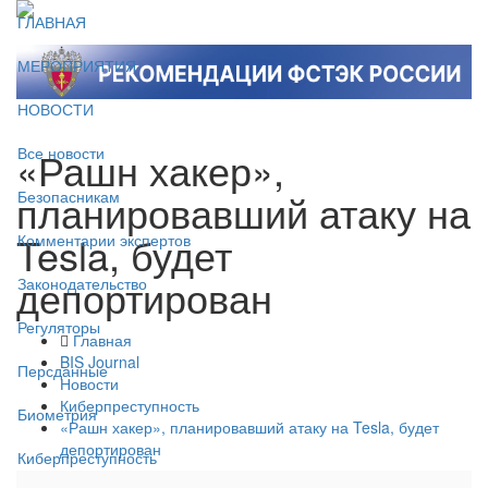
ГЛАВНАЯ
МЕРОПРИЯТИЯ
НОВОСТИ
«Рашн хакер»,
Все новости
планировавший атаку на
Безопасникам
Tesla, будет
Комментарии экспертов
депортирован
Законодательство
Регуляторы
Главная
BIS Journal
Персданные
Новости
Киберпреступность
Биометрия
«Рашн хакер», планировавший атаку на Tesla, будет
депортирован
Киберпреступность