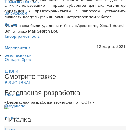
Промышленность
а их использование – права субъектов данных. Регулятор
обратился к правоохранителям с запросом установить
За рубежом
личности владельцев или администраторов таких ботов.
Кадры
В этой связи были удалены и боты «Архангел», Smart Search
Bot, а также Mail Search Bot.
Киберграмотность
12 марта, 2021
Мероприятия
Безопасникам
От партнёров
БЛОГИ
Смотрите также
BIS JOURNAL
Безопасная разработка
Главная
- Безопасная разработка эволюция по ГОСТу -
О журнале
Читалка
Авторы
Блоги