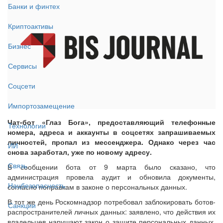
Банки и финтех
Криптоактивы
Бизнес
Сервисы
Соцсети
Импортозамещение
Чат-бот «Глаз Бога», предоставляющий телефонные
Технологии
номера, адреса и аккаунты в соцсетях запрашиваемых
личностей, пропал из мессенджера. Однако через час
ИИ
снова заработал, уже по новому адресу.
Связь
В сообщении бота от 9 марта было сказано, что
администрация провела аудит и обновила документы,
Нацбезопасность
согласно поправкам в законе о персональных данных.
В тот же день Роскомнадзор потребовал заблокировать ботов-
Санкции
распространителей личных данных: заявлено, что действия их
владельцев нарушают закон о защите персональных данных,