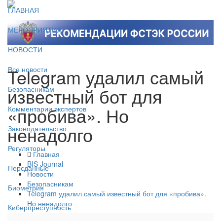
ГЛАВНАЯ
МЕРОПРИЯТИЯ
НОВОСТИ
Telegram удалил самый
Все новости
известный бот для
Безопасникам
«пробива». Но
Комментарии экспертов
ненадолго
Законодательство
Регуляторы
Главная
BIS Journal
Персданные
Новости
Безопасникам
Биометрия
Telegram удалил самый известный бот для «пробива».
Но ненадолго
Киберпреступность