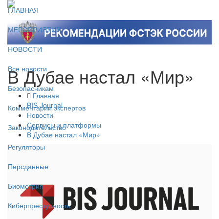
ГЛАВНАЯ
МЕРОПРИЯТИЯ
НОВОСТИ
В Дубае настал «Мир»
Все новости
Безопасникам
Главная
BIS Journal
Комментарии экспертов
Новости
Сервисы и платформы
Законодательство
В Дубае настал «Мир»
Регуляторы
Персданные
Биометрия
Киберпреступность