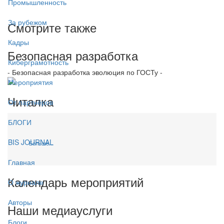
Промышленность
За рубежом
Смотрите также
Кадры
Безопасная разработка
Киберграмотность
- Безопасная разработка эволюция по ГОСТу -
Мероприятия
Читалка
От партнёров
БЛОГИ
BIS JOURNAL
Больше...
Главная
Календарь мероприятий
О журнале
Авторы
Наши медиауслуги
Блоги