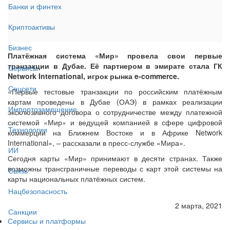
Банки и финтех
Криптоактивы
Бизнес
Платёжная система «Мир» провела свои первые
транзакции в Дубае. Её партнером в эмирате стала ГК
Сервисы
Network International, игрок рынка e-commerce.
Соцсети
«Первые тестовые транзакции по российским платёжным
картам проведены в Дубае (ОАЭ) в рамках реализации
Импортозамещение
эксклюзивного договора о сотрудничестве между платежной
системой «Мир» и ведущей компанией в сфере цифровой
Технологии
коммерции на Ближнем Востоке и в Африке Network
International», – рассказали в пресс-службе «Мира».
ИИ
Сегодня карты «Мир» принимают в десяти странах. Также
возможны трансграничные переводы с карт этой системы на
Связь
карты национальных платёжных систем.
Нацбезопасность
2 марта, 2021
Санкции
Сервисы и платформы