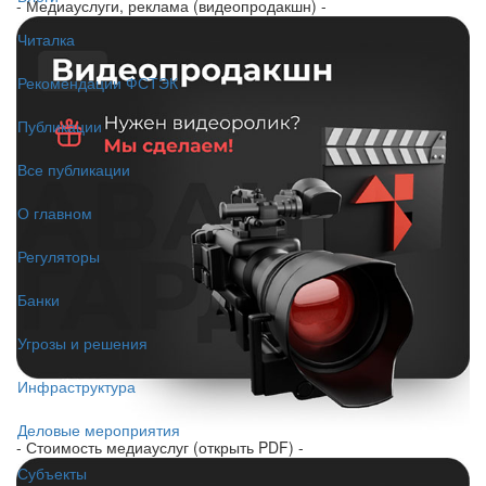
- Медиауслуги, реклама (видеопродакшн) -
Читалка
Рекомендации ФСТЭК
Публикации
Все публикации
О главном
Регуляторы
Банки
Угрозы и решения
Инфраструктура
Деловые мероприятия
- Стоимость медиауслуг (открыть PDF) -
Субъекты