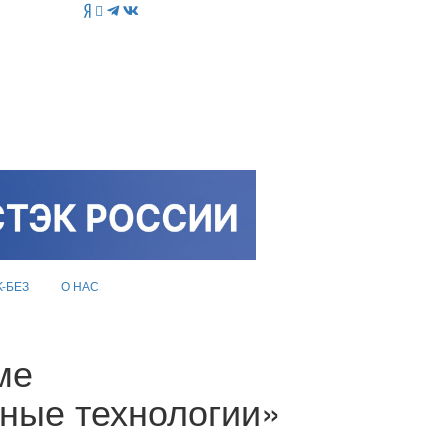
K-БЕЗ
О НАС
ме
ные технологии»