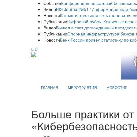
События
Конференция по сетевой безопаснос
Видео
BIS Journal №51 "Информационная без
Новости
Как магистральная сеть становится с
Публикации
Цифровой рубль. Ключевые аспек
Видео
Вышел в свет долгожданный пятидесяты
Публикации
Опорная инфраструктура банков в
Новости
Банк России привёл статистику по ки
ГЛАВНАЯ
МЕРОПРИЯТИЯ
НОВОСТИ
Больше практики от 
«Кибербезопасност