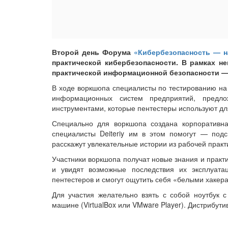
Второй день Форума
«Кибербезопасность — 
практической кибербезопасности. В рамках не
практической информационной безопасности — Pra
В ходе воркшопа специалисты по тестированию на 
информационных систем предприятий, предл
инструментами, которые пентестеры используют для
Специально для воркшопа создана корпоративная
специалисты Deiteriy им в этом помогут — под
расскажут увлекательные истории из рабочей практ
Участники воркшопа получат новые знания и практ
и увидят возможные последствия их эксплуата
пентестеров и смогут ощутить себя «белыми хакер
Для участия желательно взять с собой ноутбук с
машине (VirtualBox или VMware Player). Дистрибути