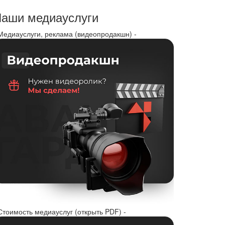
аши медиауслуги
 Медиауслуги, реклама (видеопродакшн) -
Стоимость медиауслуг (открыть PDF) -