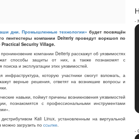
Н
-
наши дни. Промышленные технологии»
будет посвящён
го пентестеры компании Deiteriy проведут воркшоп по
ctical Security Village.
проникновение компании Deiteriy расскажут об уязвимостях
ожат способы защиты от них, а также познакомят с
 поиска и эксплуатации этих уязвимостей.
 инфраструктура, которую участники смогут взломать, а
скажут верные решения, ответят на возникшие вопросы и
ики.
ические навыки, поймут причины возникновения уязвимостей
ции, познакомятся с профессиональными инструментами
ами».
 дистрибутивом Kali Linux, установленным на виртуальной
в можно загрузить по
ссылке
.
- 