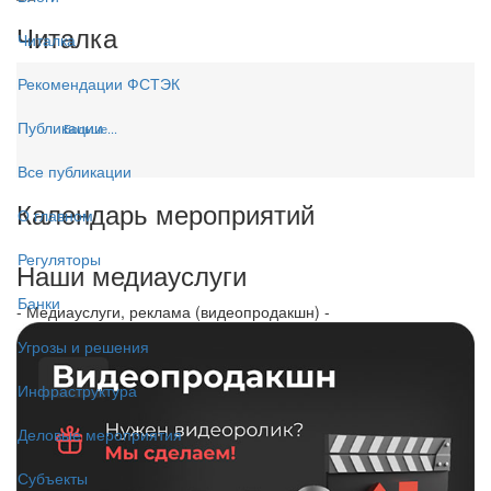
Читалка
Читалка
Рекомендации ФСТЭК
Публикации
Больше...
Все публикации
Календарь мероприятий
О главном
Регуляторы
Наши медиауслуги
Банки
- Медиауслуги, реклама (видеопродакшн) -
Угрозы и решения
Инфраструктура
Деловые мероприятия
Субъекты