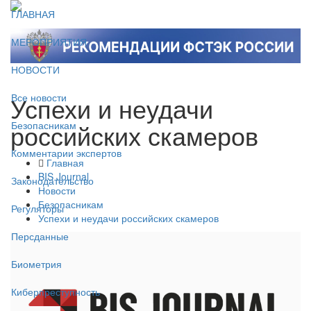
ГЛАВНАЯ
МЕРОПРИЯТИЯ
НОВОСТИ
Успехи и неудачи
Все новости
российских скамеров
Безопасникам
Комментарии экспертов
Главная
BIS Journal
Законодательство
Новости
Безопасникам
Регуляторы
Успехи и неудачи российских скамеров
Персданные
Биометрия
Киберпреступность