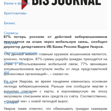
Банки и финтех
Криптоактивы
Бизнес
Сервисы
87% потерь россиян от действий кибермошенников
приходятся на атаки через мобильную связь, сообщил
Соцсети
директор департамента ИБ Банка России Вадим Уваров.
Импортозамещение
«На данный момент главным оружием мошенников является,
конечно, телефон. 87% суммы ущерба граждан приходится на
Технологии
атаки с использованием мобильной связи. 77% звонивших
злоумышленников выступали якобы от лица представителей
ИИ
финансовых организаций», – сказал он.
Со слов Уварова, во время пандемии изменилась основная
Связь
легенда кибермошенников. Раньше они сообщали жертве о
попытках списания с карты, в коронавирусную же эпоху
Нацбезопасность
запугивали списанием всех средств со счёта. Соответственно,
«средний чек» с новой легендой вырос.
Санкции
Уваров также отметил, что обманывать граждан скамерам