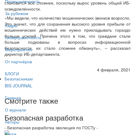
Промышленность
становится всё сложнее, поскольку вырос уровень общей ИБ-
осведомлённости.
За рубежом
«Мы видели, что количество мошеннических звонков возросло.
Это значит, что для сохранения высокого уровня прибыли от
Кадры
мошеннических действий им нужно прикладывать гораздо
больше усилий. Причина этого в том, что граждане стали
Киберграмотность
больше подкованы в вопросах информационной
безопасности, их стало сложнее обмануть», – рассказал
Мероприятия
директор ИБ-департамента.
От партнёров
4 февраля, 2021
БЛОГИ
Безопасникам
BIS JOURNAL
Главная
Смотрите также
О журнале
Безопасная разработка
Авторы
- Безопасная разработка эволюция по ГОСТу -
Блоги