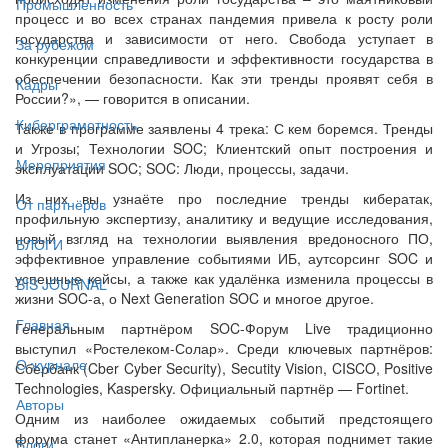
Промышленность
процесс и во всех странах пандемия привела к росту роли
государства и зависимости от него. Свобода уступает в
За рубежом
конкуренции справедливости и эффективности государства в
обеспечении безопасности. Как эти тренды проявят себя в
Кадры
России?», — говорится в описании.
Киберграмотность
Также в программе заявлены 4 трека: С кем боремся. Тренды
и Угрозы; Технологии SOC; Клиентский опыт построения и
Мероприятия
эксплуатации SOC; SOC: Люди, процессы, задачи.
Из них вы узнаёте про последние тренды кибератак,
От партнёров
профильную экспертизу, аналитику и ведущие исследования,
новый взгляд на технологии выявления вредоносного ПО,
БЛОГИ
эффективное управление событиями ИБ, аутсорсинг SOC и
успешные кейсы, а также как удалёнка изменила процессы в
BIS JOURNAL
жизни SOC-а, о Next Generation SOC и многое другое.
Главная
Генеральным партнёром SOC-Форум Live традиционно
выступил «Ростелеком-Солар». Среди ключевых партнёров:
О журнале
Сбербанк (Cber Cyber Security), Secutity Vision, CISCO, Positive
Technologies, Kaspersky. Официальный партнёр — Fortinet.
Авторы
Одним из наиболее ожидаемых событий предстоящего
форума станет «Антипланерка» 2.0, которая поднимет такие
Блоги