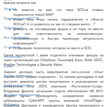
важные вопросы как:
Читалка
Не кажется ли вам, что тема SOCов плавно
подменяется темой КИИ?
Рекомендации ФСТЭК
Может быть пора начать оздоровление и области
SOCов? А то развелось их как-то слишком много…?
Публикации
Доверять ли поставщикам фидов и не пора ли ввести
для них ответственность за некачественную,
Все публикации
непроверенную и быстро теряющую актуальность
информацию?
О главном
Устаревшие технологии, котором не место в SOC.
Своей экспертизой с вами поделятся ключевые фигуры из
Регуляторы
таких организаций как Сбербанк, Тинькофф Банк, Solar JSOC,
Positive Technologies и Security Vision.
Банки
Закроет деловую часть мероприятия питч-сессия «Опыт
Угрозы и решения
ошибок SOC: срывая покрывала». Со своими докладами в ней
выступят директор центра мониторинга и реагирования на
Инфраструктура
киберугрозы Solar JSOC компании «Ростелеком-Солар»
Владимир Дрюков, начальник отдела обеспечения ИБ МТС
Деловые мероприятия
Андрей Дугин, руководитель направления сервисов
киберзащиты CyberART группы компаний «InnoSTage»
Субъекты
Владимир Дмитриев и руководитель Центра мониторинга и