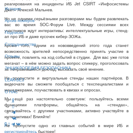
реагирования на инциденты ИБ Jet CSIRT «Инфосистемы
История
Джет» Алексей Мальнев.
Но не одними серьёзными разговорами мы будем развлекать
Архив номеров
вас во время SOC-Форум Live. Между сессиями всех
участников ждут интерактивы: интеллектуальные игры, стенд-
Подписка
ап про ИБ и даже кусочек кибер-ЗОЖа.
Сотрудничество
Кроме того, одним из нововведений этого года станет
возможность зрителей непосредственно принять участие в
Отзывы
проекте, повлиять на ход событий в студии. Для вас уже готов
мегачат – в нём можно задать вопрос спикеру, проголосовать
ЭНЦИКЛОПЕДИЯ БЕЗОПАСНИКА
за понравившийся доклад, высказать своё мнение.
Не пропустите и виртуальные стенды наших партнёров. В
LEAK-БЕЗ
видеочате вы сможете пообщаться с техспециалистами и
менеджерами, поучаствовать в квизах и опросах.
О НАС
Мы ещё раз настоятельно советуем: пользуйтесь всеми
функциями платформы, общайтесь на «стендах»,
связывайтесь с другими участниками, активно участвуйте в
интерактивах! Влияйте!
Не пропустите одно из главных событий в мире ИБ и
регистрируйтесь
быстрее!