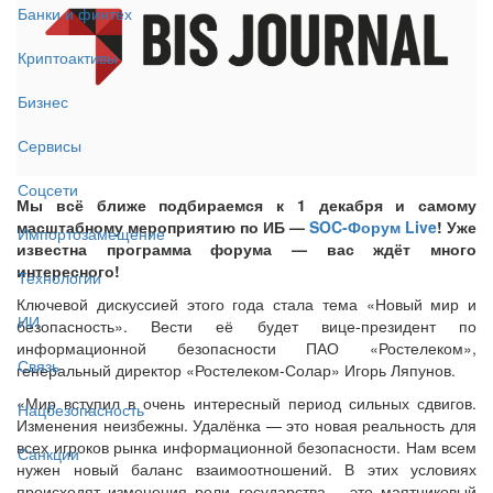
Банки и финтех
Криптоактивы
Бизнес
Сервисы
Соцсети
Мы всё ближе подбираемся к 1 декабря и самому
масштабному мероприятию по ИБ —
SOC-Форум Live
! Уже
Импортозамещение
известна программа форума — вас ждёт много
интересного!
Технологии
Ключевой дискуссией этого года стала тема «Новый мир и
ИИ
безопасность». Вести её будет вице-президент по
информационной безопасности ПАО «Ростелеком»,
Связь
генеральный директор «Ростелеком-Солар» Игорь Ляпунов.
«Мир вступил в очень интересный период сильных сдвигов.
Нацбезопасность
Изменения неизбежны. Удалёнка — это новая реальность для
всех игроков рынка информационной безопасности. Нам всем
Санкции
нужен новый баланс взаимоотношений. В этих условиях
происходят изменения роли государства – это маятниковый