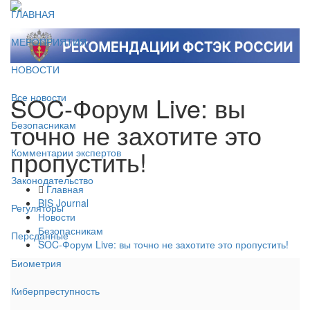
ГЛАВНАЯ
МЕРОПРИЯТИЯ
НОВОСТИ
SOC-Форум Live: вы
Все новости
точно не захотите это
Безопасникам
пропустить!
Комментарии экспертов
Законодательство
Главная
BIS Journal
Регуляторы
Новости
Безопасникам
Персданные
SOC-Форум Live: вы точно не захотите это пропустить!
Биометрия
Киберпреступность